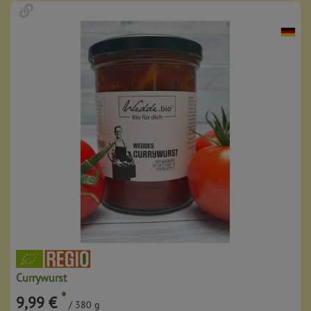
Currywurst
*
9,99 €
/ 380 g