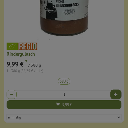
Rindergulasch
*
9,99 €
/ 380 g
1 * 380 g (26,29 € / 1 kg)
380 g
Anzahl
9,99
€