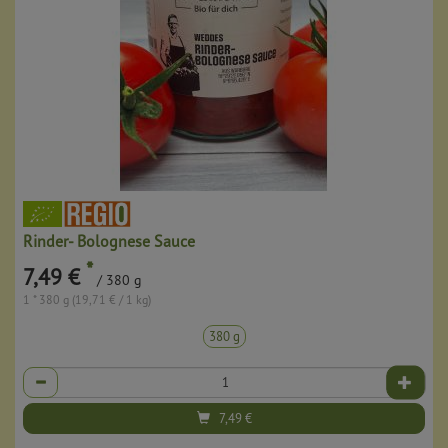
Rinder- Bolognese Sauce
*
7,49 €
/ 380 g
1 * 380 g (19,71 € / 1 kg)
380 g
Anzahl
7,49
€