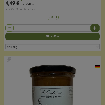
*
4,49 €
/ 350 ml
1 * 350 ml (12,83 € / 1 l)
350 ml
Anzahl
4,49
€