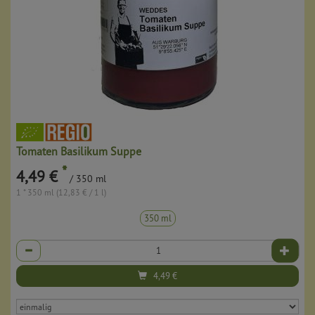
Tomaten Basilikum Suppe
*
4,49 €
/ 350 ml
1 * 350 ml (12,83 € / 1 l)
350 ml
Anzahl
4,49
€