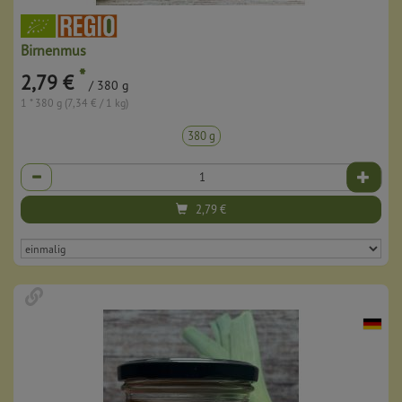
Birnenmus
*
2,79 €
/ 380 g
1 * 380 g (7,34 € / 1 kg)
380 g
Anzahl
2,79
€