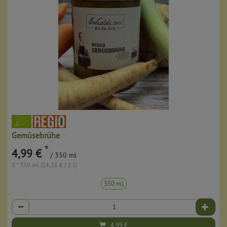
Gemüsebrühe
*
4,99 €
/ 350 ml
1 * 350 ml (14,26 € / 1 l)
350 ml
Anzahl
4,99
€