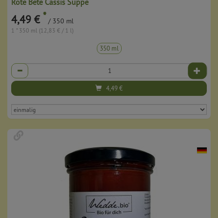
Rote Bete Cassis Suppe
*
4,49 €
/ 350 ml
1 * 350 ml (12,83 € / 1 l)
350 ml
Anzahl
4,49
€