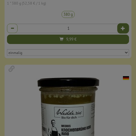
1 * 380 g (52,58 € / 1 kg)
380 g
Anzahl
9,99
€