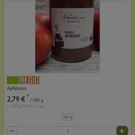
Apfelmus
*
2,79 €
/ 380 g
1 * 380 g (7,34 € / 1 kg)
380 g
Anzahl