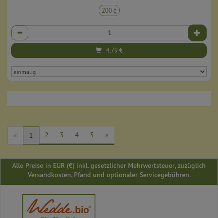
200 g
Anzahl
4,79
€
2
3
4
5
»
«
1
Alle Preise in EUR (€) inkl. gesetzlicher Mehrwertsteuer, zuzüglich
Versandkosten, Pfand und optionaler Servicegebühren.