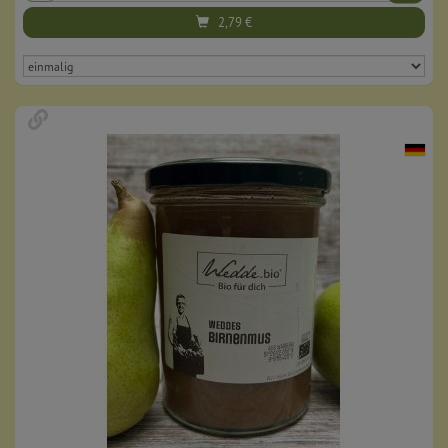
2,79
€