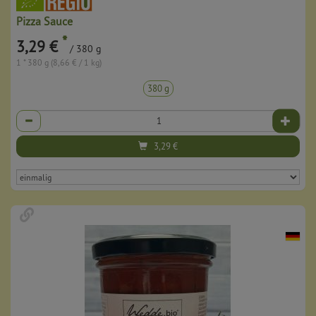
Pizza Sauce
*
3,29 €
/ 380 g
1 * 380 g (8,66 € / 1 kg)
380 g
Anzahl
3,29
€