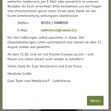
weiterhin telefonisch, per E-Mail oder persönlich in unseren
Bioläden für Euch erreichbar! Bitte kontaktiert uns bei Fragen
Tomatenprodukte & Ketchup
82
und Unsicherheiten gerne schon direkt jetzt, damit wir die
kurze Unterbrechung reibungslos überbrücken.
Wurstkonserven & Fleischersatzprodukte
29
Telefon:
05251 / 5448910
E-Mail:
lieferdienst@wedde.bio
Kartoffelerzeugnisse & Teig
4
Nur die Lieferungen selbst pausieren in dieser Zeit.
Dauerbestellungen ruhen automatisch und starten ab dem 31.
August wieder wie gewohnt.
Ab dem 31.08. sind wir mit frischer Energie zurück – und
freuen uns schon darauf, euch wieder zu beliefern!
Hersteller
Ernährung
Allergene
Vielen Dank für Euer Verständnis und Eure Treue.
Herzliche Grüße
Euer Team vom Wedde.bio® - Lieferdienst
Weiter