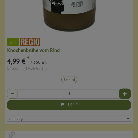
Knochenbrühe vom Rind
*
4,99 €
/ 350 ml
1 * 350 ml (14,26 € / 1 l)
350 ml
Anzahl
4,99
€