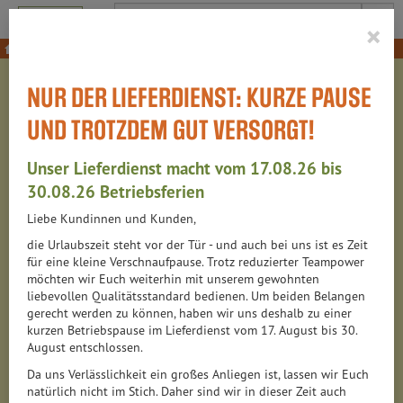
Produkt
×
Lebensmittel
Schnelle Küche
NUR DER LIEFERDIENST: KURZE PAUSE
SCHNELLE KÜCHE
UND TROTZDEM GUT VERSORGT!
344 VON 6313
Unser Lieferdienst macht vom 17.08.26 bis
12
30.08.26 Betriebsferien
Liebe Kundinnen und Kunden,
Fixgerichte
52
die Urlaubszeit steht vor der Tür - und auch bei uns ist es Zeit
für eine kleine Verschnaufpause. Trotz reduzierter Teampower
Fertiggerichte in Konserven
34
möchten wir Euch weiterhin mit unserem gewohnten
liebevollen Qualitätsstandard bedienen. Um beiden Belangen
Fertigsaucen & Pestos
102
gerecht werden zu können, haben wir uns deshalb zu einer
kurzen Betriebspause im Lieferdienst vom 17. August bis 30.
August entschlossen.
Instantsuppen
18
Da uns Verlässlichkeit ein großes Anliegen ist, lassen wir Euch
natürlich nicht im Stich. Daher sind wir in dieser Zeit auch
Obst-, Gemüse- & Sauerkonserven
66