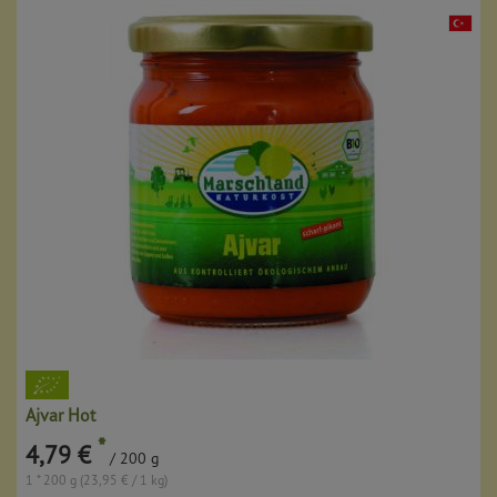
Ajvar Hot
*
4,79 €
/ 200 g
1 * 200 g (23,95 € / 1 kg)