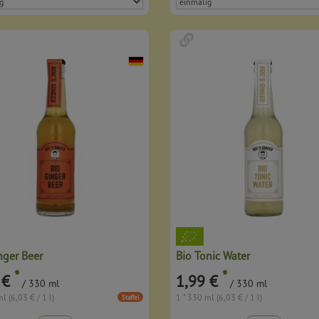
nger Beer
Bio Tonic Water
*
*
 €
1,99 €
/ 330 ml
/ 330 ml
l (6,03 € / 1 l)
1 * 330 ml (6,03 € / 1 l)
Staffel