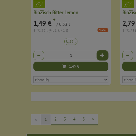
BioZisch Bitter Lemon
BioZis
*
1,49 €
2,79
/ 0,33 l
1 * 0,33 l (4,51 € / 1 l)
1 * 0,7 l 
Staffel
0,33 l
Anzahl
Anzahl
1,49
€
2
3
4
5
»
«
1