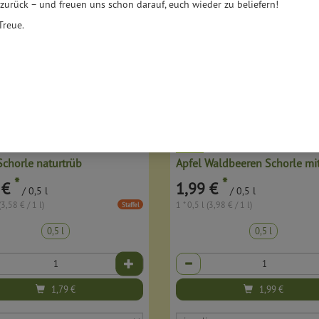
 zurück – und freuen uns schon darauf, euch wieder zu beliefern!
Treue.
Schorle naturtrüb
*
*
 €
1,99 €
/ 0,5 l
/ 0,5 l
(3,58 € / 1 l)
1 * 0,5 l (3,98 € / 1 l)
Staffel
0,5 l
0,5 l
Anzahl
1,79
€
1,99
€