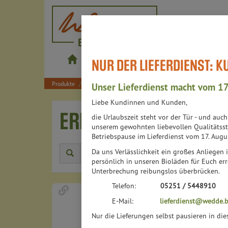
wedde.bio
NUR DER LIEFERDIENST: 
Produkte
Shop
Bistros
Lieferdienst
Produkte
Getränke
Erfrischung & Limos
Unser Lieferdienst macht vom 17
Liebe Kundinnen und Kunden,
ERFRISCHUNG & LIM
die Urlaubszeit steht vor der Tür - und auc
unserem gewohnten liebevollen Qualitätsst
Betriebspause im Lieferdienst vom 17. Augu
Da uns Verlässlichkeit ein großes Anliegen i
Herstell
persönlich in unseren Bioläden für Euch err
Unterbrechung reibungslos überbrücken.
Telefon:
05251 / 5448910
E-Mail:
lieferdienst@wedde.b
Nur die Lieferungen selbst pausieren in di