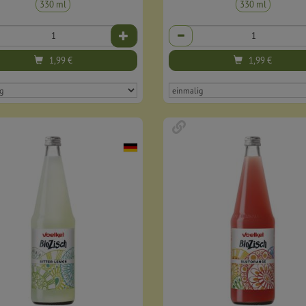
330 ml
330 ml
Anzahl
1,99
€
1,99
€