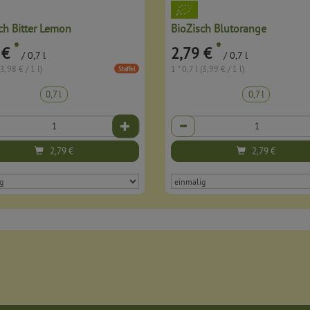
ch Bitter Lemon
BioZisch Blutorange
*
*
 €
2,79 €
/ 0,7 l
/ 0,7 l
(3,98 € / 1 l)
1 * 0,7 l (3,99 € / 1 l)
Staffel
0,7 l
0,7 l
Anzahl
2,79
€
2,79
€