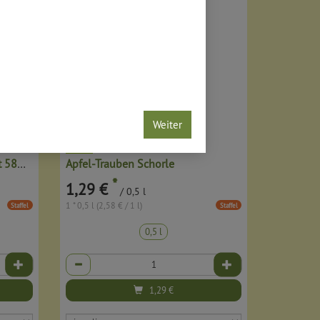
Weiter
Apfel Waldbeeren Schorle mit 58% Direktsaft
Apfel-Trauben Schorle
*
1,29 €
/ 0,5 l
1 * 0,5 l (2,58 € / 1 l)
Staffel
Staffel
0,5 l
Anzahl
1,29
€