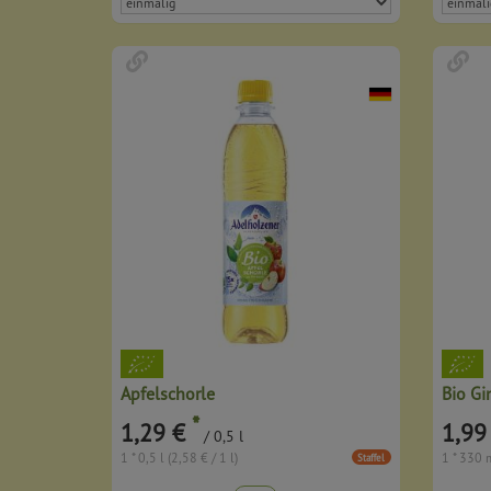
Apfelschorle
Bio Gi
*
1,29 €
1,99
/ 0,5 l
1 * 0,5 l (2,58 € / 1 l)
1 * 330 m
Staffel