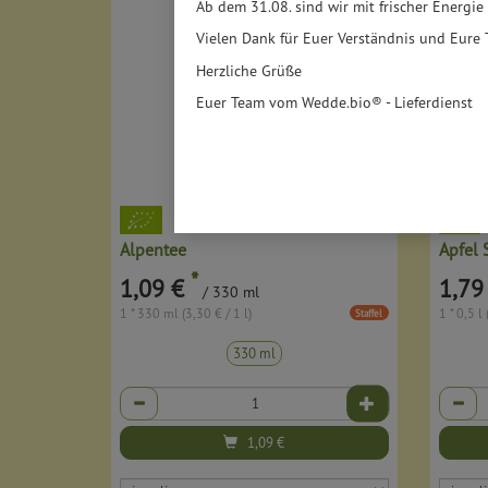
Ab dem 31.08. sind wir mit frischer Energie
Vielen Dank für Euer Verständnis und Eure 
Herzliche Grüße
Euer Team vom Wedde.bio® - Lieferdienst
Alpentee
Apfel 
*
1,09 €
1,79
/ 330 ml
1 * 330 ml (3,30 € / 1 l)
1 * 0,5 l 
Staffel
330 ml
Anzahl
Anzahl
1,09
€