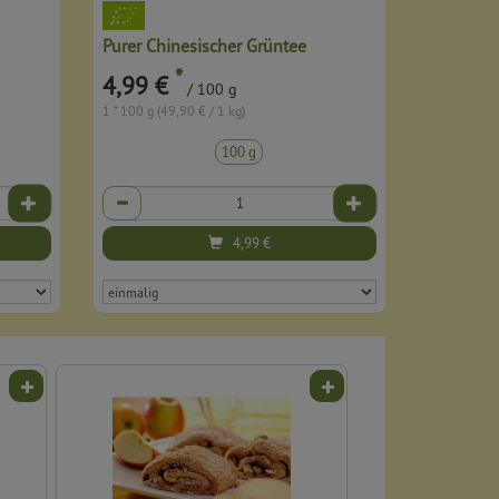
Purer Chinesischer Grüntee
*
4,99 €
/ 100 g
1 * 100 g (49,90 € / 1 kg)
100 g
Anzahl
4,99
€