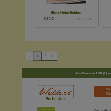
rötchen
Birne-Mohn-Bobbes
3,50 €
*
2,30 € / Stück
3,50 € / Stück
2
»
«
1
Alle Preise in EUR (€) 
all
Öff
Detmold: