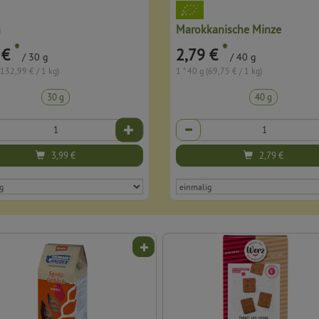
n
Marokkanische Minze
*
*
 €
2,79 €
/ 30 g
/ 40 g
(132,99 € / 1 kg)
1 * 40 g (69,75 € / 1 kg)
30 g
40 g
Anzahl
3,99
€
2,79
€