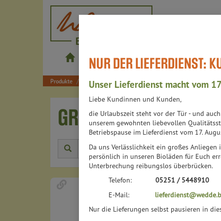
wedde.bio
NUR DER LIEFERDIENST: 
Produkte
Shop
Bistros
Lieferdienst
Produkte
Lebensmittel
Kaffee, Tee, Kakao
Grüner Tee
Unser Lieferdienst macht vom 17
Liebe Kundinnen und Kunden,
GRÜNER TEE
die Urlaubszeit steht vor der Tür - und auc
18 VON 6313
unserem gewohnten liebevollen Qualitätsst
Betriebspause im Lieferdienst vom 17. Augu
Da uns Verlässlichkeit ein großes Anliegen i
Herstell
persönlich in unseren Bioläden für Euch err
Unterbrechung reibungslos überbrücken.
Telefon:
05251 / 5448910
E-Mail:
lieferdienst@wedde.b
Nur die Lieferungen selbst pausieren in di