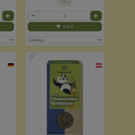
100 g
Anzahl
4,29
€