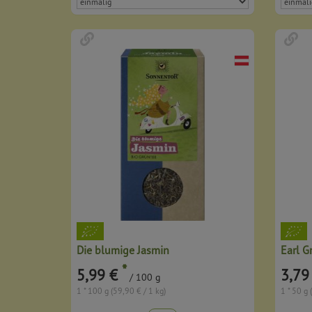
Die blumige Jasmin
Earl G
*
5,99 €
3,79
/ 100 g
1 * 100 g (59,90 € / 1 kg)
1 * 50 g 