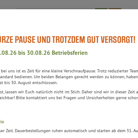
Produkt
KURZE PAUSE UND TROTZDEM GUT VERSORGT!
Bioläden
WissensWert
Aktuell-Events
Teil des Teams
Auch
.08.26 bis 30.08.26 Betriebsferien
h bei uns ist es Zeit für eine kleine Verschnaufpause. Trotz reduzierter 
andard bedienen. Um beiden Belangen gerecht werden zu können, haben 
st bis 30. August entschlossen.
st, lassen wir Euch natürlich nicht im Stich. Daher sind wir in dieser Zeit
er
Ernährung
Allergene
eichbar! Bitte kontaktiert uns bei Fragen und Unsicherheiten gerne schon 
io
eser Zeit. Dauerbestellungen ruhen automatisch und starten ab dem 31. 