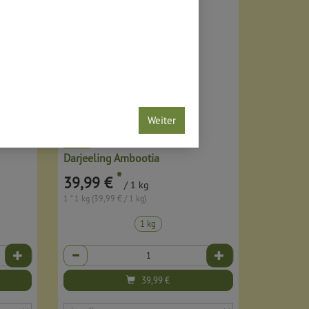
Weiter
Darjeeling Ambootia
*
39,99 €
/ 1 kg
1 * 1 kg (39,99 € / 1 kg)
1 kg
Anzahl
39,99
€