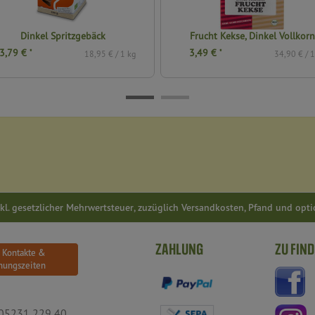
Dinkel Spritzgebäck
Frucht Kekse, Dinkel Vollkorn
3,79 €
3,49 €
*
*
18,95 € / 1 kg
34,90 € / 1
inkl. gesetzlicher Mehrwertsteuer, zuzüglich Versandkosten, Pfand und opt
ZAHLUNG
ZU FIND
e Kontakte &
nungszeiten
05231 229 40