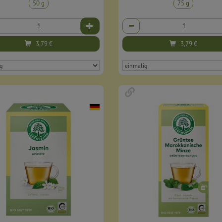
50 g
75 g
Anzahl
3,79
€
3,79
€