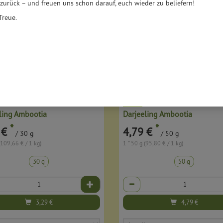
 zurück – und freuen uns schon darauf, euch wieder zu beliefern!
Treue.
ling Ambootia
Darjeeling Ambootia
*
*
 €
4,79 €
/ 30 g
/ 50 g
(109,66 € / 1 kg)
1 * 50 g (95,80 € / 1 kg)
30 g
50 g
Anzahl
3,29
€
4,79
€