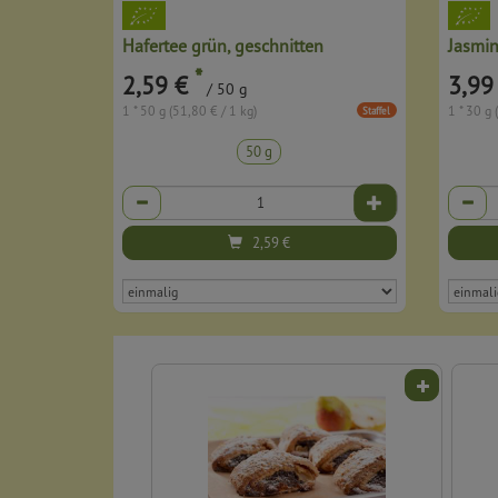
Hafertee grün, geschnitten
Jasmi
*
2,59 €
3,99
/ 50 g
1 * 50 g (51,80 € / 1 kg)
1 * 30 g 
Staffel
50 g
Anzahl
Anzahl
2,59
€