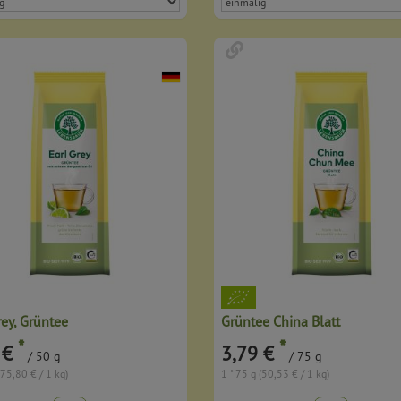
rey, Grüntee
Grüntee China Blatt
*
*
 €
3,79 €
/ 50 g
/ 75 g
(75,80 € / 1 kg)
1 * 75 g (50,53 € / 1 kg)