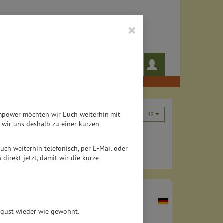
×
 das noch!
Rezepte
Teampower möchten wir Euch weiterhin mit
12
wir uns deshalb zu einer kurzen
 auch weiterhin telefonisch, per E-Mail oder
direkt jetzt, damit wir die kurze
August wieder wie gewohnt.