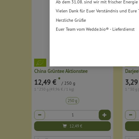
Ab dem 31.08. sind wir mit frischer Energie
Vielen Dank für Euer Verständnis und Eure 
Herzliche Grüße
Euer Team vom Wedde.bio® - Lieferdienst
China Grüntee Aktionstee
Darjee
*
12,49 €
3,29
/ 250 g
1 * 250 g (49,96 € / 1 kg)
1 * 30 g 
250 g
Anzahl
Anzahl
12,49
€