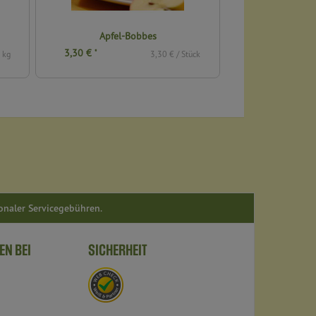
Apfel-Bobbes
Rum
3,30 €
3,00 €
*
*
 kg
3,30 € / Stück
ionaler Servicegebühren.
EN BEI
SICHERHEIT