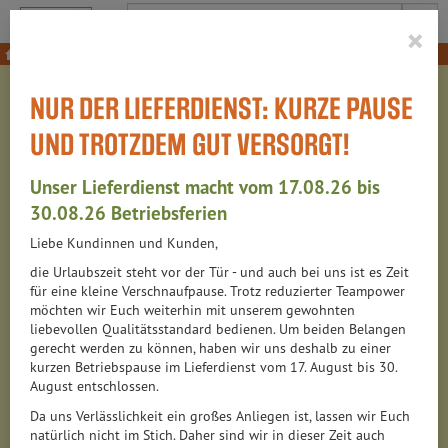
Produkt
×
NUR DER LIEFERDIENST: KURZE PAUSE
Wir - dasTeam
UND TROTZDEM GUT VERSORGT!
Claus Wedde
Unser Lieferdienst macht vom 17.08.26 bis
30.08.26 Betriebsferien
Unser Antrieb
Liebe Kundinnen und Kunden,
Regionale Partner
die Urlaubszeit steht vor der Tür - und auch bei uns ist es Zeit
für eine kleine Verschnaufpause. Trotz reduzierter Teampower
Weitere Lieferanten
möchten wir Euch weiterhin mit unserem gewohnten
liebevollen Qualitätsstandard bedienen. Um beiden Belangen
Nachhaltigkeit
gerecht werden zu können, haben wir uns deshalb zu einer
kurzen Betriebspause im Lieferdienst vom 17. August bis 30.
Meinung und Wissen
August entschlossen.
Da uns Verlässlichkeit ein großes Anliegen ist, lassen wir Euch
WIR - DAS TEAM
natürlich nicht im Stich. Daher sind wir in dieser Zeit auch