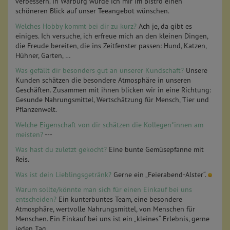
verbessern. In Warburg würde ich mir im Bistro einen
schöneren Blick auf unser Teeangebot wünschen.
Welches Hobby kommt bei dir zu kurz?
Ach je, da gibt es
einiges. Ich versuche, ich erfreue mich an den kleinen Dingen,
die Freude bereiten, die ins Zeitfenster passen: Hund, Katzen,
Hühner, Garten, …
Was gefällt dir besonders gut an unserer Kundschaft?
Unsere
Kunden schätzen die besondere Atmosphäre in unseren
Geschäften. Zusammen mit ihnen blicken wir in eine Richtung:
Gesunde Nahrungsmittel, Wertschätzung für Mensch, Tier und
Pflanzenwelt.
Welche Eigenschaft von dir schätzen die Kollegen*innen am
meisten?
---
Was hast du zuletzt gekocht?
Eine bunte Gemüsepfanne mit
Reis.
Was ist dein Lieblingsgetränk?
Gerne ein „Feierabend-Alster“.
Warum sollte/könnte man sich für einen Einkauf bei uns
entscheiden?
Ein kunterbuntes Team, eine besondere
Atmosphäre, wertvolle Nahrungsmittel, von Menschen für
Menschen. Ein Einkauf bei uns ist ein „kleines“ Erlebnis, gerne
jeden Tag.