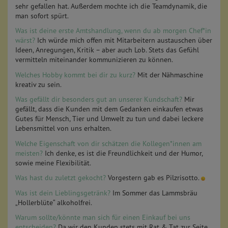
sehr gefallen hat. Außerdem mochte ich die Teamdynamik, die
man sofort spürt.
Was ist deine erste Amtshandlung, wenn du ab morgen Chef*in
wärst?
Ich würde mich offen mit Mitarbeitern austauschen über
Ideen, Anregungen, Kritik – aber auch Lob. Stets das Gefühl
vermitteln miteinander kommunizieren zu können.
Welches Hobby kommt bei dir zu kurz?
Mit der Nähmaschine
kreativ zu sein.
Was gefällt dir besonders gut an unserer Kundschaft?
Mir
gefällt, dass die Kunden mit dem Gedanken einkaufen etwas
Gutes für Mensch, Tier und Umwelt zu tun und dabei leckere
Lebensmittel von uns erhalten.
Welche Eigenschaft von dir schätzen die Kollegen*innen am
meisten?
Ich denke, es ist die Freundlichkeit und der Humor,
sowie meine Flexibilität.
Was hast du zuletzt gekocht?
Vorgestern gab es Pilzrisotto.
Was ist dein Lieblingsgetränk?
Im Sommer das Lammsbräu
„Hollerblüte“ alkoholfrei.
Warum sollte/könnte man sich für einen Einkauf bei uns
entscheiden?
Da wir den Kunden stets mit Rat & Tat zur Seite