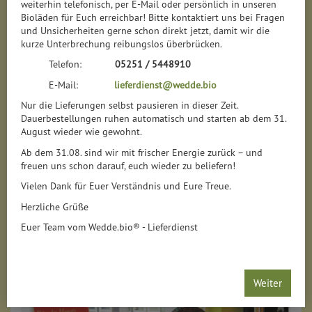
weiterhin telefonisch, per E-Mail oder persönlich in unseren
Bioläden für Euch erreichbar! Bitte kontaktiert uns bei Fragen
Wir sind schon 100 Weltretter*innen
und Unsicherheiten gerne schon direkt jetzt, damit wir die
kurze Unterbrechung reibungslos überbrücken.
Na klar! Wir vom Wedde.bio® möchten die Welt retten. Ehrlich!
Und das ist nicht einfach. Allein deswegen, weil die Welt
Telefon:
05251 / 5448910
ziemlich groß ist. Und so ein großes Ding hat auch viele
E-Mail:
lieferdienst@wedde.bio
Probleme. Nehmen wir nur mal den Klimawandel. Der kann uns
schon ordentlich einheizen, wenn wir nicht aufpassen.
Nur die Lieferungen selbst pausieren in dieser Zeit.
Dauerbestellungen ruhen automatisch und starten ab dem 31.
Wir möchten, nein, wir fordern, dass wir und die folgenden
August wieder wie gewohnt.
Generationen in einer gerechten und umweltfreundlichen Welt
leben können. Das treibt uns an. Gemeinsam mit Ihnen können
Ab dem 31.08. sind wir mit frischer Energie zurück – und
wir als Bioladen schon eine Menge ausrichten. Das reicht noch
freuen uns schon darauf, euch wieder zu beliefern!
nicht für die ganze Welt, aber doch für die kleine, um jeden von
Vielen Dank für Euer Verständnis und Eure Treue.
uns herum.
Herzliche Grüße
Wir bei Wedde.bio® sind schon mal ca. 100 Weltretter*innen.
Mit Ihnen sind wir wieder eine/r mehr.
Euer Team vom Wedde.bio® - Lieferdienst
Gulssum Asgharzadeh
Weiter
Kasse
-
Paderborn