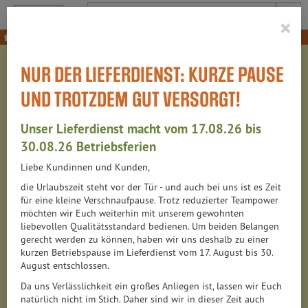
Produkt
×
NUR DER LIEFERDIENST: KURZE PAUSE
UND TROTZDEM GUT VERSORGT!
WIDERRUF
Unser Lieferdienst macht vom 17.08.26 bis
Formular für den "digitalen" Widerspruch.
30.08.26 Betriebsferien
Liebe Kundinnen und Kunden,
die Urlaubszeit steht vor der Tür - und auch bei uns ist es Zeit
*
= Pflichtfeld
für eine kleine Verschnaufpause. Trotz reduzierter Teampower
möchten wir Euch weiterhin mit unserem gewohnten
liebevollen Qualitätsstandard bedienen. Um beiden Belangen
gerecht werden zu können, haben wir uns deshalb zu einer
kurzen Betriebspause im Lieferdienst vom 17. August bis 30.
August entschlossen.
Da uns Verlässlichkeit ein großes Anliegen ist, lassen wir Euch
natürlich nicht im Stich. Daher sind wir in dieser Zeit auch