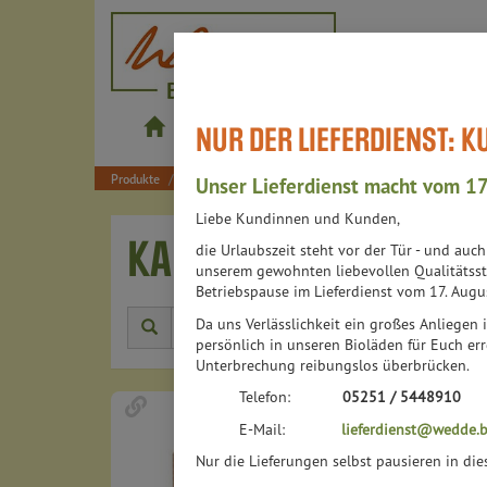
wedde.bio
NUR DER LIEFERDIENST: 
Produkte
Shop
Bistros
Lieferdienst
Produkte
Lebensmittel
Schnelle Küche
Kartoffelerzeugn
Unser Lieferdienst macht vom 17
Liebe Kundinnen und Kunden,
KARTOFFELERZEUGNIS
die Urlaubszeit steht vor der Tür - und auc
unserem gewohnten liebevollen Qualitätsst
Betriebspause im Lieferdienst vom 17. Augu
Da uns Verlässlichkeit ein großes Anliegen i
Herstell
persönlich in unseren Bioläden für Euch err
Unterbrechung reibungslos überbrücken.
Telefon:
05251 / 5448910
E-Mail:
lieferdienst@wedde.b
Nur die Lieferungen selbst pausieren in di