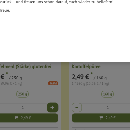
 zurück – und freuen uns schon darauf, euch wieder zu beliefern!
Treue.
felmehl (Stärke) glutenfrei
Kartoffelpüree
*
*
 €
2,49 €
/ 250 g
/ 160 g
 (9,96 € / 1 kg)
1 * 160 g (15,56 € / 1 kg)
Staffel
250 g
160 g
Anzahl
2,49
€
2,49
€