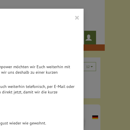
×
 das noch!
Rezepte
Teampower möchten wir Euch weiterhin mit
12
wir uns deshalb zu einer kurzen
 auch weiterhin telefonisch, per E-Mail oder
direkt jetzt, damit wir die kurze
August wieder wie gewohnt.