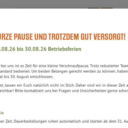
Produkt
KURZE PAUSE UND TROTZDEM GUT VERSORGT!
Bioläden
WissensWert
Aktuell-Events
Teil des Teams
Auch
isse & Teig
.08.26 bis 30.08.26 Betriebsferien
SE & TEIG
h bei uns ist es Zeit für eine kleine Verschnaufpause. Trotz reduzierter 
4 VON 6313
andard bedienen. Um beiden Belangen gerecht werden zu können, haben 
st bis 30. August entschlossen.
st, lassen wir Euch natürlich nicht im Stich. Daher sind wir in dieser Zeit
er
Ernährung
Allergene
eichbar! Bitte kontaktiert uns bei Fragen und Unsicherheiten gerne schon 
io
eser Zeit. Dauerbestellungen ruhen automatisch und starten ab dem 31. 