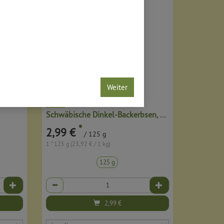
Weiter
Schwäbische Dinkel-Backerbsen, kbA
*
2,99 €
/ 125 g
1 * 125 g (23,92 € / 1 kg)
125 g
Anzahl
2,99
€