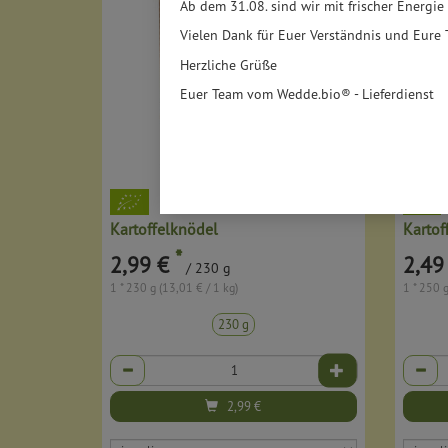
Ab dem 31.08. sind wir mit frischer Energie
Vielen Dank für Euer Verständnis und Eure 
Herzliche Grüße
Euer Team vom Wedde.bio® - Lieferdienst
Kartoffelknödel
Kartof
*
2,99 €
2,49
/ 230 g
1 * 230 g (13,01 € / 1 kg)
1 * 250 g
230 g
Anzahl
Anzahl
2,99
€