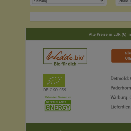
Alle Preise in EUR (€) 
all
Öff
Detmold:
Paderborn
DE-ÖKO-039
Warburg:
0
Lieferdien