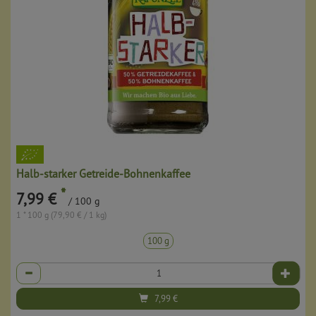
Halb-starker Getreide-Bohnenkaffee
*
7,99 €
/ 100 g
1 * 100 g (79,90 € / 1 kg)
100 g
Anzahl
7,99
€