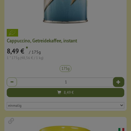
Cappuccino, Getreidekaffee, instant
*
8,49 €
/ 175g
1 * 175g (48,56 € / 1 kg)
175g
Anzahl
8,49
€