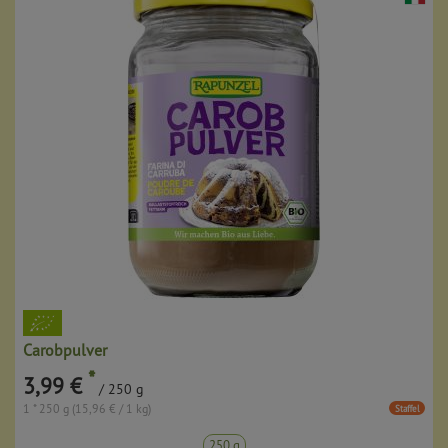
Carobpulver
*
3,99 €
/ 250 g
1 * 250 g (15,96 € / 1 kg)
Staffel
250 g