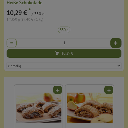
Heiße Schokolade
*
10,29 €
/ 350 g
1 * 350 g (29,40 € / 1 kg)
350 g
Anzahl
10,29
€