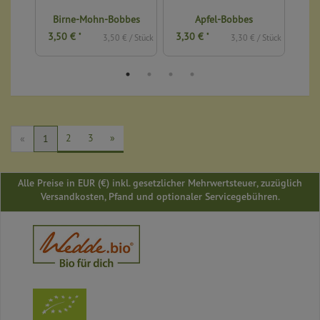
äck
Birne-Mohn-Bobbes
Apfel-Bobbes
3,50 €
3,30 €
2,3
*
*
€ / 1 kg
3,50 € / Stück
3,30 € / Stück
2
3
»
«
1
Alle Preise in EUR (€) inkl. gesetzlicher Mehrwertsteuer, zuzüglich
Versandkosten, Pfand und optionaler Servicegebühren.