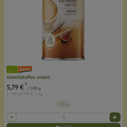
Getreidekaffee, instant
*
5,79 €
/ 100 g
1 * 100 g (57,90 € / 1 kg)
100 g
Anzahl