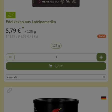
Edelkakao aus Lateinamerika
*
5,79 €
/ 125 g
1 * 125 g (46,32 € / 1 kg)
Staffel
125 g
Anzahl
5,79
€