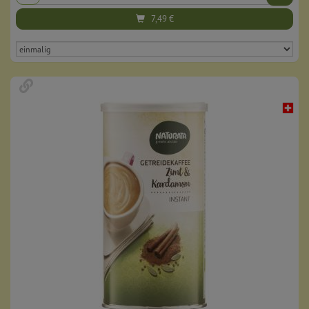
7,49
€