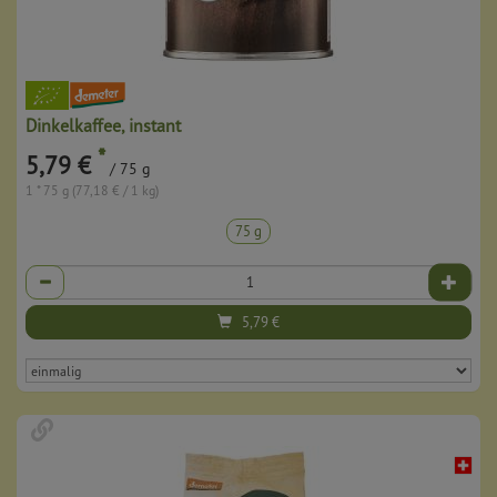
Dinkelkaffee, instant
*
5,79 €
/ 75 g
1 * 75 g (77,18 € / 1 kg)
75 g
Anzahl
5,79
€