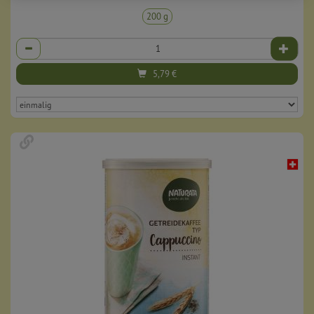
200 g
Anzahl
5,79
€