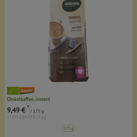
Dinkelkaffee, instant
*
9,49 €
/ 175 g
1 * 175 g (54,19 € / 1 kg)
175 g