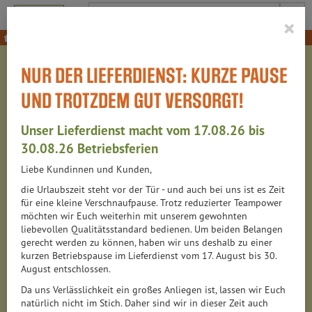
Produkt
×
Kaffee, Tee, Kakao
Kakao, Kaffeeersatz & Carob
NUR DER LIEFERDIENST: KURZE PAUSE
KAKAO, KAFFEEERSATZ &
UND TROTZDEM GUT VERSORGT!
CAROB
Unser Lieferdienst macht vom 17.08.26 bis
35 VON 6313
30.08.26 Betriebsferien
Liebe Kundinnen und Kunden,
12
die Urlaubszeit steht vor der Tür - und auch bei uns ist es Zeit
für eine kleine Verschnaufpause. Trotz reduzierter Teampower
möchten wir Euch weiterhin mit unserem gewohnten
liebevollen Qualitätsstandard bedienen. Um beiden Belangen
Hersteller
Ernährung
Allergene
gerecht werden zu können, haben wir uns deshalb zu einer
kurzen Betriebspause im Lieferdienst vom 17. August bis 30.
August entschlossen.
Da uns Verlässlichkeit ein großes Anliegen ist, lassen wir Euch
natürlich nicht im Stich. Daher sind wir in dieser Zeit auch