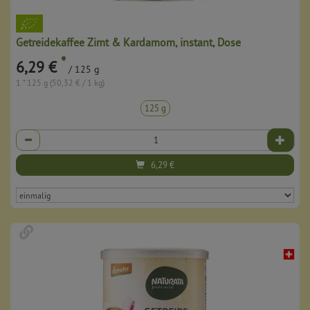
Getreidekaffee Zimt & Kardamom, instant, Dose
*
6,29 €
/ 125 g
1 * 125 g (50,32 € / 1 kg)
125 g
Anzahl
6,29
€