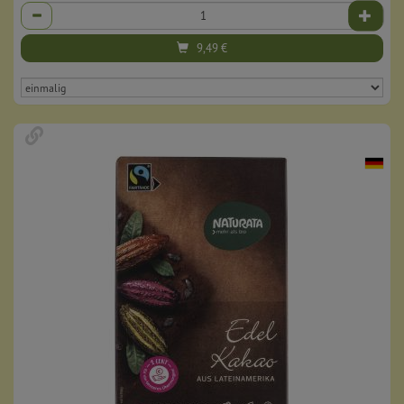
Anzahl
9,49
€