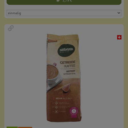
5,79
€