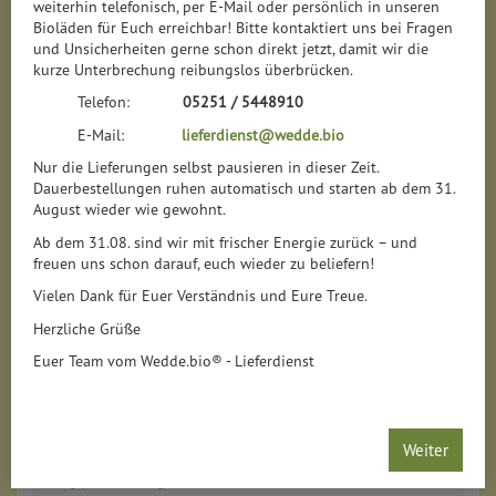
weiterhin telefonisch, per E-Mail oder persönlich in unseren
Bioläden für Euch erreichbar! Bitte kontaktiert uns bei Fragen
und Unsicherheiten gerne schon direkt jetzt, damit wir die
kurze Unterbrechung reibungslos überbrücken.
Telefon:
05251 / 5448910
E-Mail:
lieferdienst@wedde.bio
Nur die Lieferungen selbst pausieren in dieser Zeit.
Dauerbestellungen ruhen automatisch und starten ab dem 31.
August wieder wie gewohnt.
Ab dem 31.08. sind wir mit frischer Energie zurück – und
freuen uns schon darauf, euch wieder zu beliefern!
Vielen Dank für Euer Verständnis und Eure Treue.
Herzliche Grüße
Euer Team vom Wedde.bio® - Lieferdienst
Cappuccino in der Dose
*
Weiter
5,79 €
/ 200 g
1 * 200 g (28,95 € / 1 kg)