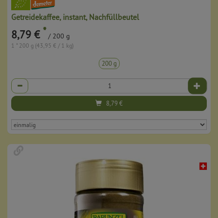
Getreidekaffee, instant, Nachfüllbeutel
*
8,79 €
/ 200 g
1 * 200 g (43,95 € / 1 kg)
200 g
Anzahl
8,79
€