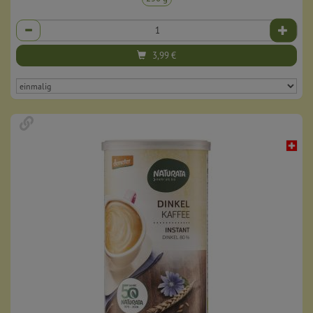
Anzahl
3,99
€