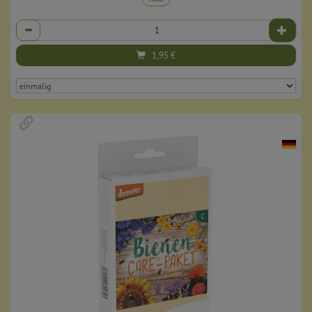
Anzahl
1,95
€