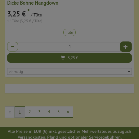
Dicke Bohne Hangdown
*
3,25 €
/ Tüte
1 * Tüte (3,25 € / Tüte)
Tüte
Anzahl
3,25
€
2
3
4
5
»
«
1
Alle Preise in EUR (€) inkl. gesetzlicher Mehrwertsteuer, zuzüglich
Versandkosten, Pfand und optionaler Servicegebühren.