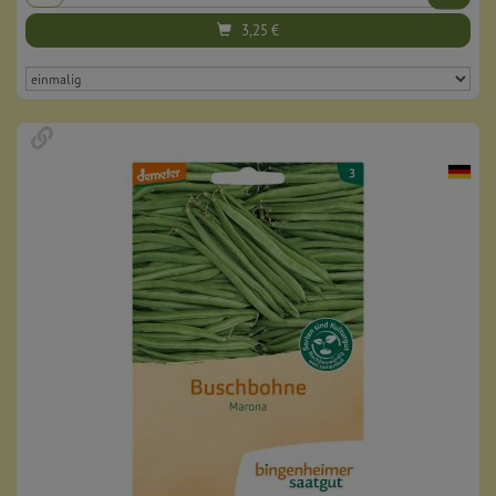
3,25
€