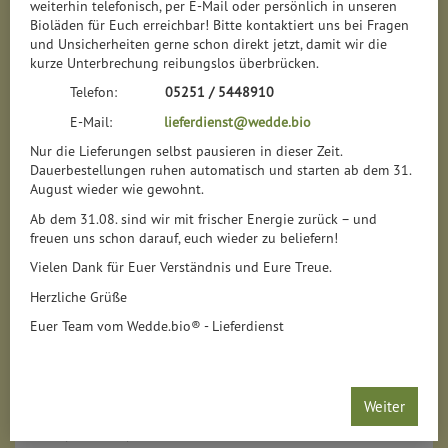
weiterhin telefonisch, per E-Mail oder persönlich in unseren
Bioläden für Euch erreichbar! Bitte kontaktiert uns bei Fragen
und Unsicherheiten gerne schon direkt jetzt, damit wir die
kurze Unterbrechung reibungslos überbrücken.
Telefon:
05251 / 5448910
E-Mail:
lieferdienst@wedde.bio
Nur die Lieferungen selbst pausieren in dieser Zeit.
Dauerbestellungen ruhen automatisch und starten ab dem 31.
August wieder wie gewohnt.
Ab dem 31.08. sind wir mit frischer Energie zurück – und
freuen uns schon darauf, euch wieder zu beliefern!
Vielen Dank für Euer Verständnis und Eure Treue.
Herzliche Grüße
Euer Team vom Wedde.bio® - Lieferdienst
Aubergine Zora
*
Weiter
4,40 €
/ Tüte
1 * Tüte (4,40 € / Stk)