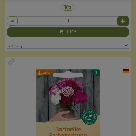
Tüte
Anzahl
4,40
€