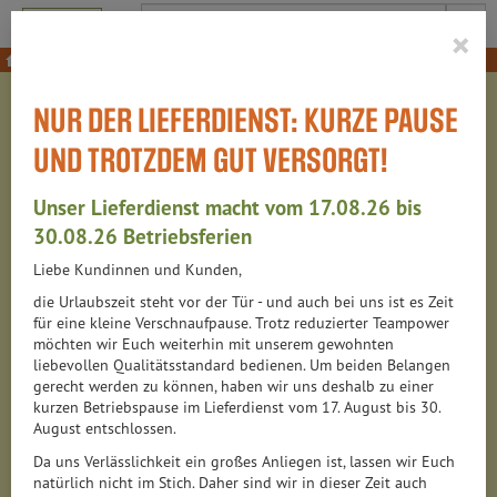
Produkt
×
Gartenbedarf
Saatgut, Samen & Co.
NUR DER LIEFERDIENST: KURZE PAUSE
SAATGUT, SAMEN & CO.
UND TROTZDEM GUT VERSORGT!
Unser Lieferdienst macht vom 17.08.26 bis
88 VON 6313
30.08.26 Betriebsferien
Liebe Kundinnen und Kunden,
12
die Urlaubszeit steht vor der Tür - und auch bei uns ist es Zeit
für eine kleine Verschnaufpause. Trotz reduzierter Teampower
möchten wir Euch weiterhin mit unserem gewohnten
liebevollen Qualitätsstandard bedienen. Um beiden Belangen
Hersteller
Ernährung
Allergene
gerecht werden zu können, haben wir uns deshalb zu einer
kurzen Betriebspause im Lieferdienst vom 17. August bis 30.
August entschlossen.
Da uns Verlässlichkeit ein großes Anliegen ist, lassen wir Euch
natürlich nicht im Stich. Daher sind wir in dieser Zeit auch