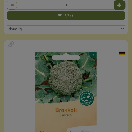
Anzahl
3,25
€