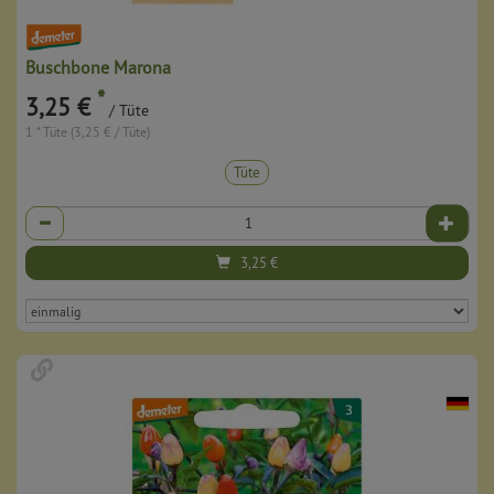
Buschbone Marona
*
3,25 €
/ Tüte
1 * Tüte (3,25 € / Tüte)
Tüte
Anzahl
3,25
€