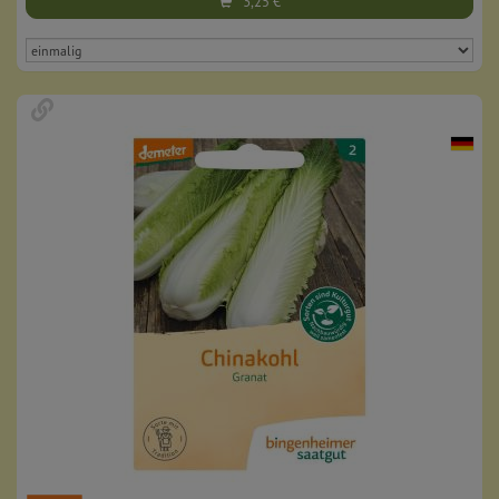
3,25
€