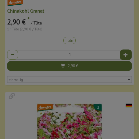
Chinakohl Granat
*
2,90 €
/ Tüte
1 * Tüte (2,90 € / Tüte)
Tüte
Anzahl
2,90
€