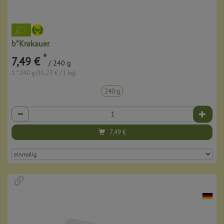
b*Krakauer
*
7,49 €
/ 240 g
1 * 240 g (31,23 € / 1 kg)
240 g
Anzahl
7,49
€