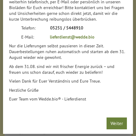
weiterhin telefonisch, per E-Mail oder persönlich in unseren
Bioläden für Euch erreichbar! Bitte kontaktiert uns bei Fragen
und Unsicherheiten gerne schon direkt jetzt, damit wir die
kurze Unterbrechung reibungslos überbrücken.
Telefon:
05251 / 5448910
E-Mail:
lieferdienst@wedde.bio
Nur die Lieferungen selbst pausieren in dieser Zeit.
Dauerbestellungen ruhen automatisch und starten ab dem 31.
August wieder wie gewohnt.
Ab dem 31.08. sind wir mit frischer Energie zurück – und
freuen uns schon darauf, euch wieder zu beliefern!
Vielen Dank für Euer Verständnis und Eure Treue.
Herzliche Grüße
Euer Team vom Wedde.bio® - Lieferdienst
Rinderfrikadellen
*
Weiter
6,99 €
/ 160 g
1 * 160 g (43,69 € / 1 kg)