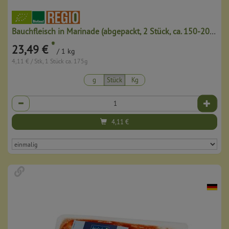
Bauchfleisch in Marinade (abgepackt, 2 Stück, ca. 150-200g)
*
23,49 €
/ 1 kg
4,11 € / Stk, 1 Stück ca. 175g
g
Stück
Kg
Anzahl
4,11
€