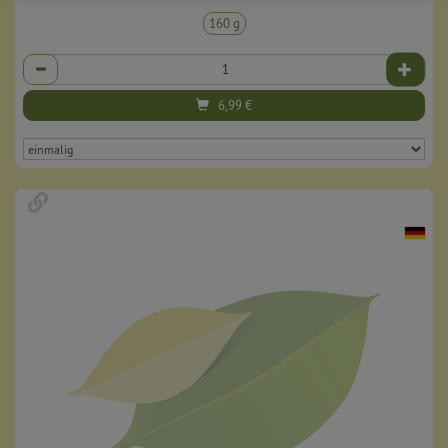
160 g
Anzahl
6,99
€