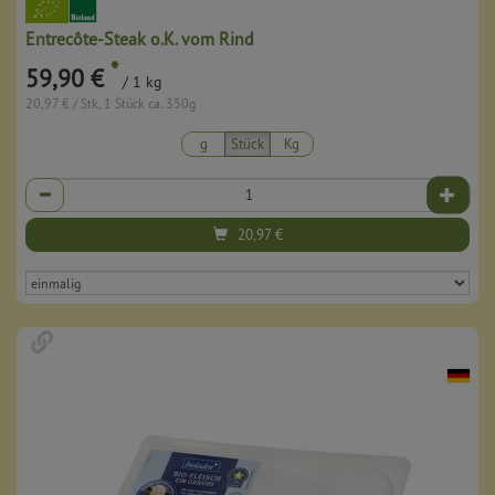
Entrecôte-Steak o.K. vom Rind
*
59,90 €
/ 1 kg
20,97 € / Stk, 1 Stück ca. 350g
g
Stück
Kg
Anzahl
20,97
€