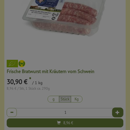
Frische Bratwurst mit Kräutern vom Schwein
*
30,90 €
/ 1 kg
8,96 € / Stk, 1 Stück ca. 290g
g
Stück
Kg
Anzahl
8,96
€