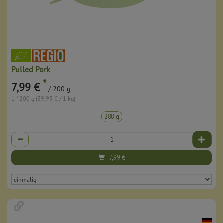
Pulled Pork
*
7,99 €
/ 200 g
1 * 200 g (39,95 € / 1 kg)
200 g
Anzahl
7,99
€