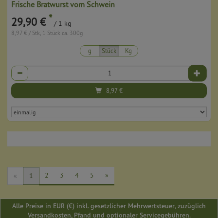
Frische Bratwurst vom Schwein
*
29,90 €
/ 1 kg
8,97 € / Stk, 1 Stück ca. 300g
g
Stück
Kg
Anzahl
8,97
€
2
3
4
5
»
«
1
Alle Preise in EUR (€) inkl. gesetzlicher Mehrwertsteuer, zuzüglich
Versandkosten, Pfand und optionaler Servicegebühren.