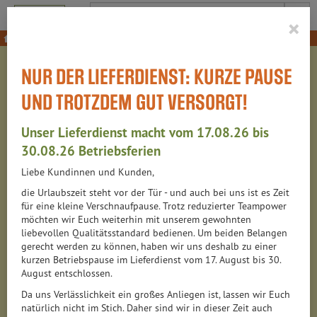
Produkt
×
Fleisch & Wurst
Fleisch, Geflügel & Wild
NUR DER LIEFERDIENST: KURZE PAUSE
FLEISCH, GEFLÜGEL &
UND TROTZDEM GUT VERSORGT!
WILD
Unser Lieferdienst macht vom 17.08.26 bis
76 VON 6315
30.08.26 Betriebsferien
Liebe Kundinnen und Kunden,
12
die Urlaubszeit steht vor der Tür - und auch bei uns ist es Zeit
für eine kleine Verschnaufpause. Trotz reduzierter Teampower
möchten wir Euch weiterhin mit unserem gewohnten
liebevollen Qualitätsstandard bedienen. Um beiden Belangen
Hersteller
Ernährung
Allergene
gerecht werden zu können, haben wir uns deshalb zu einer
kurzen Betriebspause im Lieferdienst vom 17. August bis 30.
August entschlossen.
Da uns Verlässlichkeit ein großes Anliegen ist, lassen wir Euch
natürlich nicht im Stich. Daher sind wir in dieser Zeit auch