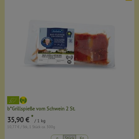
b*Grillspieße vom Schwein 2 St.
*
35,90 €
/ 1 kg
10,77 € / Stk, 1 Stück ca. 300g
g
Stück
Kg