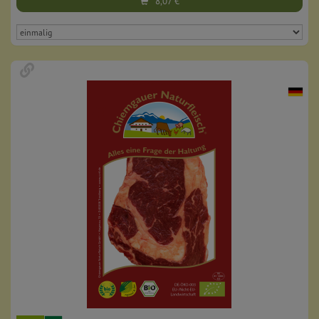
8,07
€