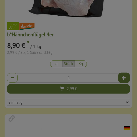
b*Hähnchenflügel 4er
*
8,90 €
/ 1 kg
2,99 € / Stk, 1 Stück ca. 336g
g
Stück
Kg
Anzahl
2,99
€