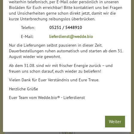
weiterhin telefonisch, per E-Mail oder persönlich in unseren
Bioläden für Euch erreichbar! Bitte kontaktiert uns bei Fragen
und Unsicherheiten gerne schon direkt jetzt, damit wir die
kurze Unterbrechung reibungslos überbrücken.
Telefon:
05251 / 5448910
E-Mail:
lieferdienst@wedde.bio
Nur die Lieferungen selbst pausieren in dieser Zeit.
Dauerbestellungen ruhen automatisch und starten ab dem 31.
August wieder wie gewohnt.
Ab dem 31.08. sind wir mit frischer Energie zurück – und
freuen uns schon darauf, euch wieder zu beliefern!
Vielen Dank für Euer Verständnis und Eure Treue.
Herzliche Grüße
Euer Team vom Wedde.bio® - Lieferdienst
Anti Mück Hautspray
*
10,49 €
/ 100 ml
Weiter
1 * 100 ml (104,90 € / 1 l)
100 ml