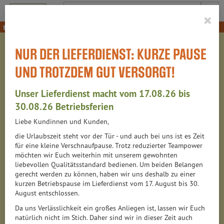
Produkt
×
Für den Körper
Insektenschutz für die Haut
NUR DER LIEFERDIENST: KURZE PAUSE
INSEKTENSCHUTZ FÜR
UND TROTZDEM GUT VERSORGT!
DIE HAUT
Unser Lieferdienst macht vom 17.08.26 bis
6 VON 6313
30.08.26 Betriebsferien
Liebe Kundinnen und Kunden,
12
die Urlaubszeit steht vor der Tür - und auch bei uns ist es Zeit
für eine kleine Verschnaufpause. Trotz reduzierter Teampower
möchten wir Euch weiterhin mit unserem gewohnten
liebevollen Qualitätsstandard bedienen. Um beiden Belangen
Hersteller
Ernährung
Allergene
gerecht werden zu können, haben wir uns deshalb zu einer
kurzen Betriebspause im Lieferdienst vom 17. August bis 30.
August entschlossen.
Da uns Verlässlichkeit ein großes Anliegen ist, lassen wir Euch
natürlich nicht im Stich. Daher sind wir in dieser Zeit auch