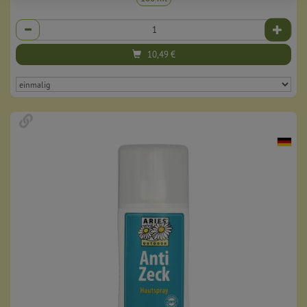
Anzahl
10,49
€