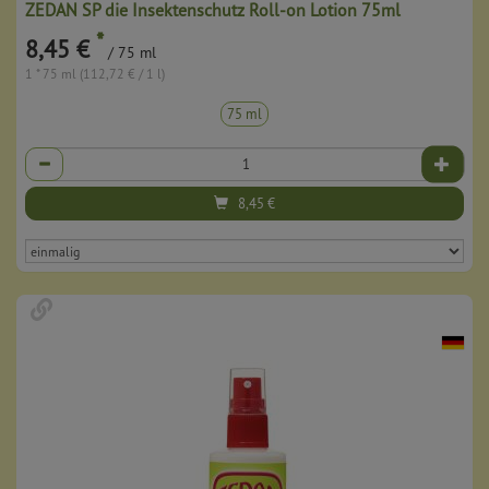
ZEDAN SP die Insektenschutz Roll-on Lotion 75ml
*
8,45 €
/ 75 ml
1 * 75 ml (112,72 € / 1 l)
75 ml
Anzahl
8,45
€