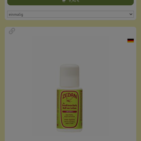
9,90
€