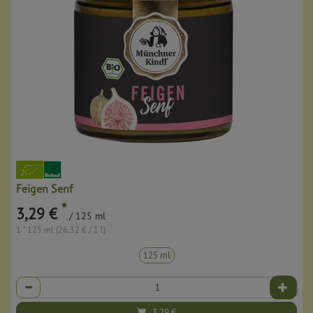
Feigen Senf
*
3,29 €
/ 125 ml
1 * 125 ml (26,32 € / 1 l)
125 ml
Anzahl
3,29
€