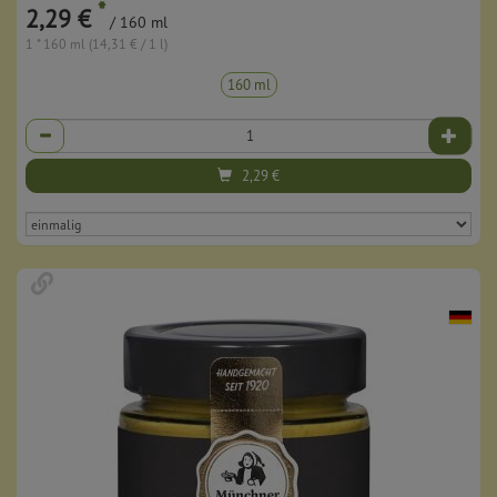
*
2,29 €
/ 160 ml
1 * 160 ml (14,31 € / 1 l)
160 ml
Anzahl
2,29
€