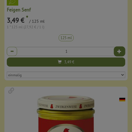
Feigen Senf
*
3,49 €
/ 125 ml
1 * 125 ml (27,92 € / 1 l)
125 ml
Anzahl
3,49
€