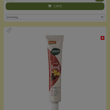
3,49
€