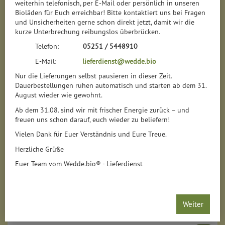
weiterhin telefonisch, per E-Mail oder persönlich in unseren
Bioläden für Euch erreichbar! Bitte kontaktiert uns bei Fragen
und Unsicherheiten gerne schon direkt jetzt, damit wir die
kurze Unterbrechung reibungslos überbrücken.
Telefon:
05251 / 5448910
E-Mail:
lieferdienst@wedde.bio
Nur die Lieferungen selbst pausieren in dieser Zeit.
Dauerbestellungen ruhen automatisch und starten ab dem 31.
August wieder wie gewohnt.
Ab dem 31.08. sind wir mit frischer Energie zurück – und
freuen uns schon darauf, euch wieder zu beliefern!
Vielen Dank für Euer Verständnis und Eure Treue.
Herzliche Grüße
Delikatess Senf
Euer Team vom Wedde.bio® - Lieferdienst
*
2,29 €
/ 100 ml
1 * 100 ml (22,90 € / 1 l)
Weiter
100 ml