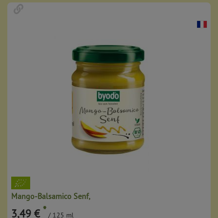
Mango-Balsamico Senf,
*
3,49 €
/ 125 ml