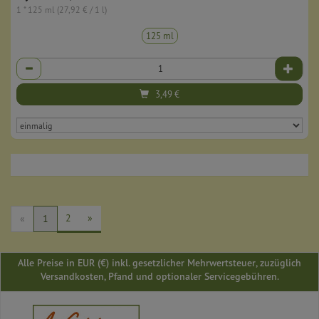
1 * 125 ml (27,92 € / 1 l)
125 ml
Anzahl
3,49
€
2
»
«
1
Alle Preise in EUR (€) inkl. gesetzlicher Mehrwertsteuer, zuzüglich
Versandkosten, Pfand und optionaler Servicegebühren.