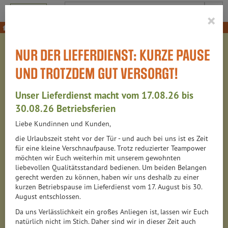
Produkt
×
Zum Würzen
Senf
NUR DER LIEFERDIENST: KURZE PAUSE
SENF
UND TROTZDEM GUT VERSORGT!
20 VON 6313
Unser Lieferdienst macht vom 17.08.26 bis
12
30.08.26 Betriebsferien
Liebe Kundinnen und Kunden,
die Urlaubszeit steht vor der Tür - und auch bei uns ist es Zeit
Hersteller
Ernährung
Allergene
für eine kleine Verschnaufpause. Trotz reduzierter Teampower
möchten wir Euch weiterhin mit unserem gewohnten
liebevollen Qualitätsstandard bedienen. Um beiden Belangen
gerecht werden zu können, haben wir uns deshalb zu einer
kurzen Betriebspause im Lieferdienst vom 17. August bis 30.
August entschlossen.
Da uns Verlässlichkeit ein großes Anliegen ist, lassen wir Euch
natürlich nicht im Stich. Daher sind wir in dieser Zeit auch