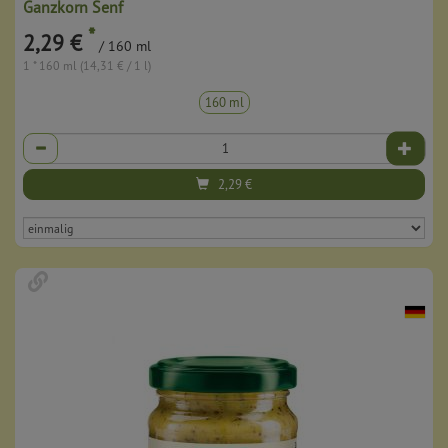
Ganzkorn Senf
*
2,29 €
/ 160 ml
1 * 160 ml (14,31 € / 1 l)
160 ml
Anzahl
2,29
€