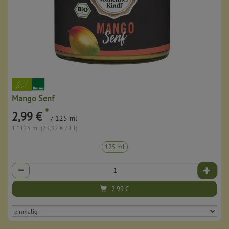
Mango Senf
*
2,99 €
/ 125 ml
1 * 125 ml (23,92 € / 1 l)
125 ml
Anzahl
2,99
€