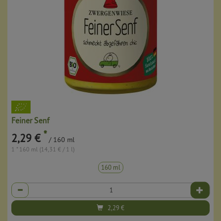
Feiner Senf
*
2,29 €
/ 160 ml
1 * 160 ml (14,31 € / 1 l)
160 ml
Anzahl
2,29
€