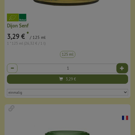
Dijon Senf
*
3,29 €
/ 125 ml
1 * 125 ml (26,32 € / 1 l)
125 ml
Anzahl
3,29
€