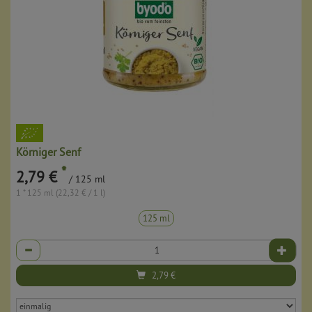
Körniger Senf
*
2,79 €
/ 125 ml
1 * 125 ml (22,32 € / 1 l)
125 ml
Anzahl
2,79
€