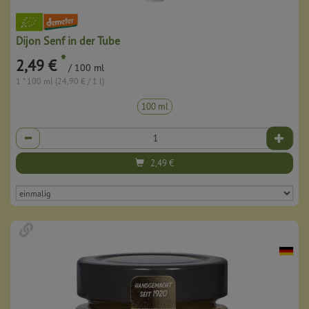
Dijon Senf in der Tube
*
2,49 €
/ 100 ml
1 * 100 ml (24,90 € / 1 l)
100 ml
Anzahl
2,49
€