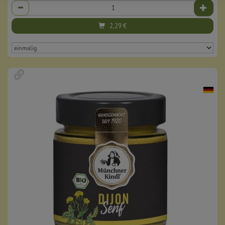
Anzahl
2,29
€