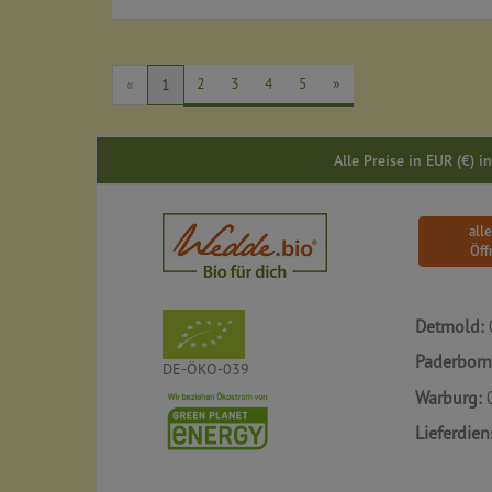
2
3
4
5
»
«
1
Alle Preise in EUR (€) 
all
Öff
Detmold:
Paderborn
DE-ÖKO-039
Warburg:
0
Lieferdien