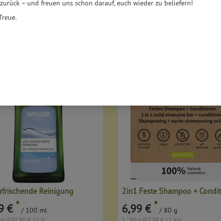
 zurück – und freuen uns schon darauf, euch wieder zu beliefern!
Treue.
er
Ernährung
Allergene
rfrischende Reinigung
2in1 Feste Shampoo + Condit
*
*
9 €
6,99 €
/ 100 ml
/ 80 g
l (102,90 € / 1 l)
1 * 80 g (87,38 € / 1 kg)