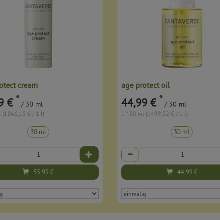
otect cream
age protect oil
*
*
9 €
44,99 €
/ 30 ml
/ 30 ml
 (1866,15 € / 1 l)
1 * 30 ml (1499,52 € / 1 l)
30 ml
30 ml
Anzahl
55,99
€
44,99
€