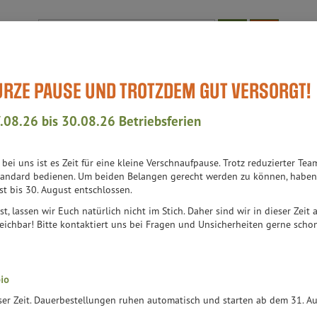
Produkt
KURZE PAUSE UND TROTZDEM GUT VERSORGT!
Bioläden
WissensWert
Aktuell-Events
Teil des Teams
Auch
.08.26 bis 30.08.26 Betriebsferien
h bei uns ist es Zeit für eine kleine Verschnaufpause. Trotz reduzierter 
4 VON 6314
andard bedienen. Um beiden Belangen gerecht werden zu können, haben 
st bis 30. August entschlossen.
st, lassen wir Euch natürlich nicht im Stich. Daher sind wir in dieser Zeit
Dekorative Kosmetik
128
eichbar! Bitte kontaktiert uns bei Fragen und Unsicherheiten gerne schon 
Für den Körper
407
io
Düfte
22
eser Zeit. Dauerbestellungen ruhen automatisch und starten ab dem 31. 