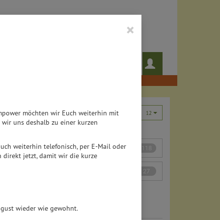
×
 das noch!
Rezepte
Teampower möchten wir Euch weiterhin mit
12
wir uns deshalb zu einer kurzen
 auch weiterhin telefonisch, per E-Mail oder
Für die Haare
118
direkt jetzt, damit wir die kurze
Für den Mann
27
August wieder wie gewohnt.