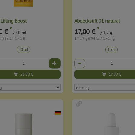
 Lifting Boost
Abdeckstift 01 natural
*
*
0 €
17,00 €
/ 30 ml
/ 1,9 g
 (963,24 € / 1 l)
1 * 1,9 g (8947,37 € / 1 kg)
30 ml
1,9 g
Anzahl
28,90
€
17,00
€