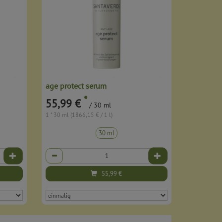
age protect serum
*
55,99 €
/ 30 ml
1 * 30 ml (1866,15 € / 1 l)
30 ml
Anzahl
55,99
€