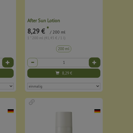
After Sun Lotion
*
8,29 €
/ 200 ml
1 * 200 ml (41,45 € / 1 l)
200 ml
Anzahl
8,29
€