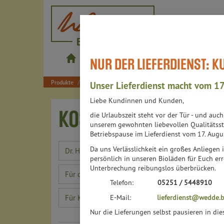
wedde.bio
NUR DER LIEFERDIENST: 
Produkte
Shop
Bistros
Lieferdienst
Produkte
Kosmetik & Pflege
Unser Lieferdienst macht vom 17
Liebe Kundinnen und Kunden,
KOSMETIK & PFLEGE
die Urlaubszeit steht vor der Tür - und auc
90
unserem gewohnten liebevollen Qualitätsst
Betriebspause im Lieferdienst vom 17. Augu
Da uns Verlässlichkeit ein großes Anliegen i
Dr. Hauschka
161
persönlich in unseren Bioläden für Euch err
Unterbrechung reibungslos überbrücken.
Für das Gesicht
220
Telefon:
05251 / 5448910
E-Mail:
lieferdienst@wedde.b
Für Kinder und Mütter
14
Nur die Lieferungen selbst pausieren in di