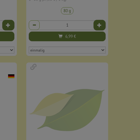
80 g
Anzahl
6,99
€