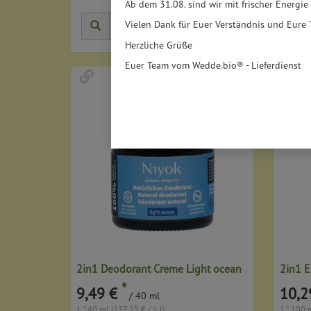
Ab dem 31.08. sind wir mit frischer Energie
Vielen Dank für Euer Verständnis und Eure 
Herstell
Herzliche Grüße
Euer Team vom Wedde.bio® - Lieferdienst
2in1 Deodorant Creme Light ocean
2in1 E
*
9,49 €
10,2
/ 40 ml
1 * 40 ml (237,25 € / 1 l)
1 * 100 m