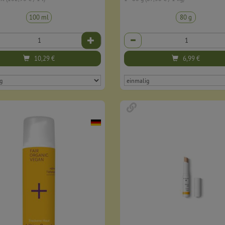
100 ml
80 g
Anzahl
10,29
€
6,99
€