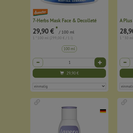
7-Herbs Mask Face & Decolleté
A Plus
*
29,90 €
28,9
/ 100 ml
1 * 100 ml (299,00 € / 1 l)
1 * 30 ml
100 ml
Anzahl
Anzahl
29,90
€