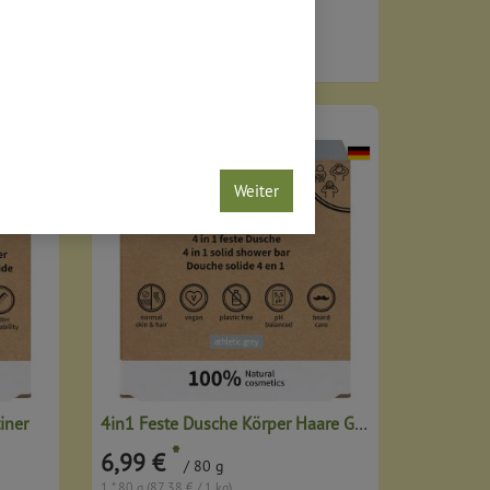
Weiter
iner
4in1 Feste Dusche Körper Haare Gesicht Bart
*
6,99 €
/ 80 g
1 * 80 g (87,38 € / 1 kg)