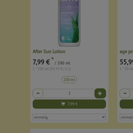
After Sun Lotion
age pr
*
7,99 €
55,9
/ 200 ml
1 * 200 ml (39,95 € / 1 l)
1 * 30 ml
200 ml
Anzahl
Anzahl
7,99
€