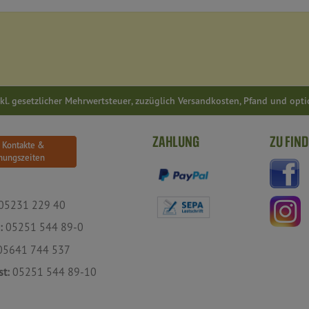
inkl. gesetzlicher Mehrwertsteuer, zuzüglich Versandkosten, Pfand und opt
ZAHLUNG
ZU FIND
e Kontakte &
nungszeiten
05231 229 40
:
05251 544 89-0
5641 744 537
st:
05251 544 89-10