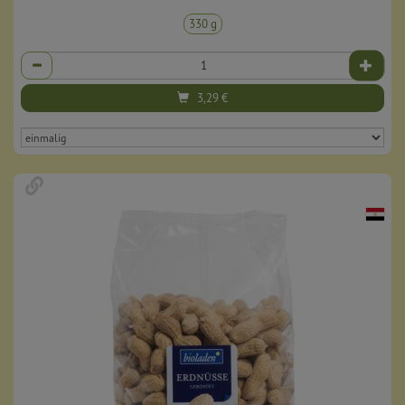
330 g
Anzahl
3,29
€