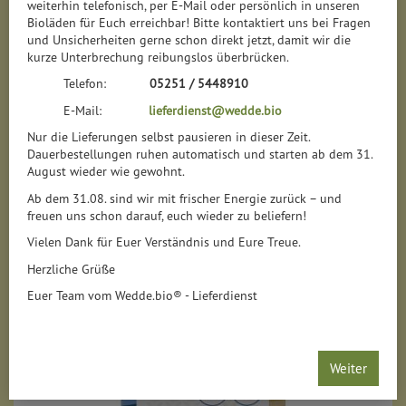
weiterhin telefonisch, per E-Mail oder persönlich in unseren
Bioläden für Euch erreichbar! Bitte kontaktiert uns bei Fragen
Pflaumen, Pfirsiche & Co.
12
und Unsicherheiten gerne schon direkt jetzt, damit wir die
kurze Unterbrechung reibungslos überbrücken.
Nüsse, Datteln & Co.
9
Telefon:
05251 / 5448910
E-Mail:
lieferdienst@wedde.bio
Nur die Lieferungen selbst pausieren in dieser Zeit.
Dauerbestellungen ruhen automatisch und starten ab dem 31.
August wieder wie gewohnt.
Hersteller
Ernährung
Allergene
Ab dem 31.08. sind wir mit frischer Energie zurück – und
freuen uns schon darauf, euch wieder zu beliefern!
Vielen Dank für Euer Verständnis und Eure Treue.
Herzliche Grüße
Euer Team vom Wedde.bio® - Lieferdienst
Weiter