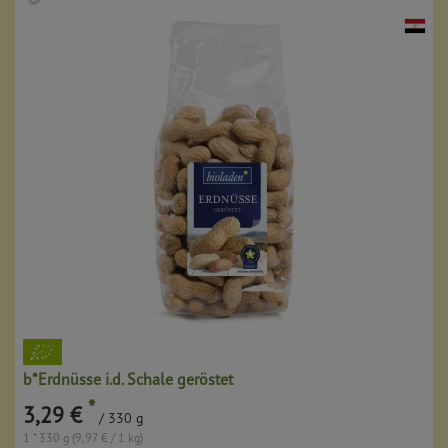
b*Erdnüsse i.d. Schale geröstet
*
3,29 €
/ 330 g
1 * 330 g (9,97 € / 1 kg)