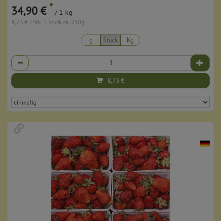
*
34,90 €
/ 1 kg
8,73 € / Stk, 1 Stück ca. 250g
g
Stück
Kg
Anzahl
8,73
€