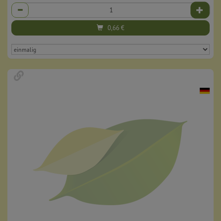
Anzahl
0,66
€