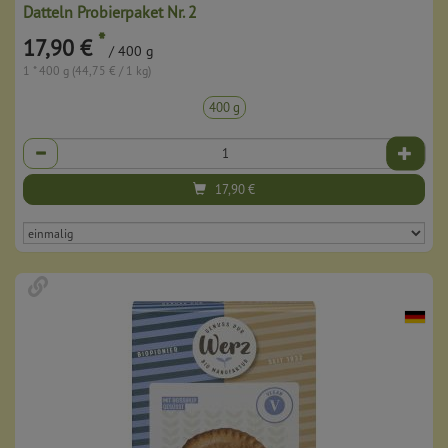
Datteln Probierpaket Nr. 2
*
17,90 €
/ 400 g
1 * 400 g (44,75 € / 1 kg)
400 g
Anzahl
17,90
€