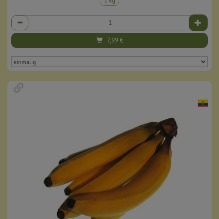
1 kg
Anzahl
7,99
€