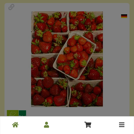
Erdbeeren
Toggle
*
23,96 €
cart
/ 1 kg