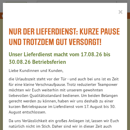
Produkt
×
Obst
NUR DER LIEFERDIENST: KURZE PAUSE
OBST
UND TROTZDEM GUT VERSORGT!
79 VON 6313
Unser Lieferdienst macht vom 17.08.26 bis
12
30.08.26 Betriebsferien
Liebe Kundinnen und Kunden,
Saisonales Obst
30
die Urlaubszeit steht vor der Tür - und auch bei uns ist es Zeit
für eine kleine Verschnaufpause. Trotz reduzierter Teampower
Bananen, Äpfel & Co
9
möchten wir Euch weiterhin mit unserem gewohnten
liebevollen Qualitätsstandard bedienen. Um beiden Belangen
Orangen, Zitronen & Co
5
gerecht werden zu können, haben wir uns deshalb zu einer
kurzen Betriebspause im Lieferdienst vom 17. August bis 30.
August entschlossen.
Trauben, Beeren & Co.
13
Da uns Verlässlichkeit ein großes Anliegen ist, lassen wir Euch
natürlich nicht im Stich. Daher sind wir in dieser Zeit auch
Südfrüchte, Melonen & Co.
25