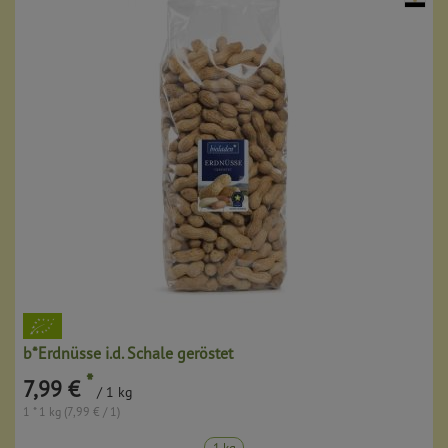
b*Erdnüsse i.d. Schale geröstet
*
7,99 €
/ 1 kg
1 * 1 kg (7,99 € / 1)