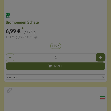
Brombeeren Schale
*
6,99 €
/ 125 g
1 * 125 g (55,92 € / 1 kg)
125 g
Anzahl
6,99
€