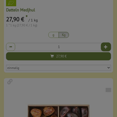
Datteln Medjhul
*
27,90 €
/ 1 kg
1 * 1 kg (27,90 € / 1 kg)
g
Kg
Anzahl
27,90
€