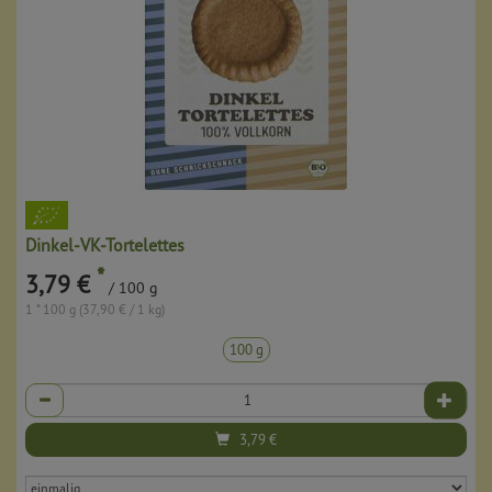
Dinkel-VK-Tortelettes
*
3,79 €
/ 100 g
1 * 100 g (37,90 € / 1 kg)
100 g
Anzahl
3,79
€