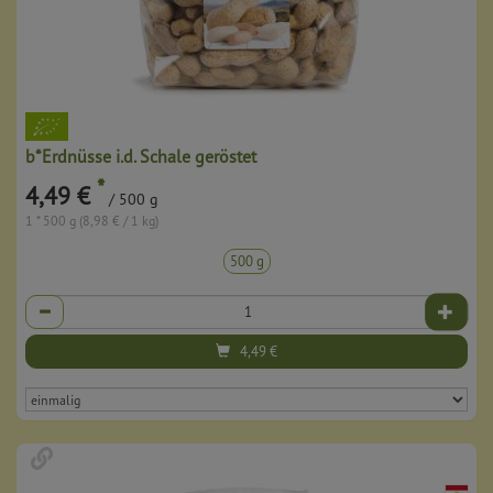
b*Erdnüsse i.d. Schale geröstet
*
4,49 €
/ 500 g
1 * 500 g (8,98 € / 1 kg)
500 g
Anzahl
4,49
€