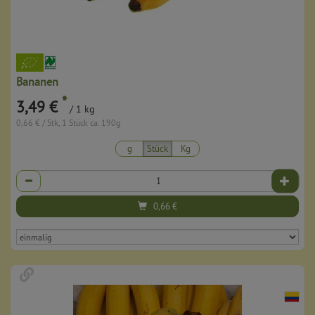
Bananen
*
3,49 €
/ 1 kg
0,66 € / Stk, 1 Stück ca. 190g
g
Stück
Kg
Anzahl
0,66
€