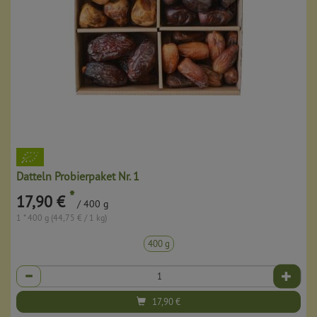
Datteln Probierpaket Nr. 1
*
17,90 €
/ 400 g
1 * 400 g (44,75 € / 1 kg)
400 g
Anzahl
17,90
€