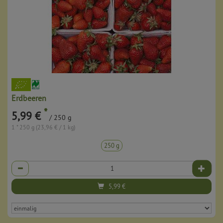
Erdbeeren
*
5,99 €
/ 250 g
1 * 250 g (23,96 € / 1 kg)
250 g
Anzahl
5,99
€