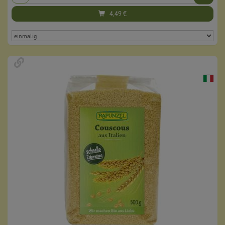
4,49
€