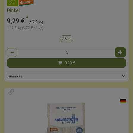
Dinkel
*
9,29 €
/ 2,5 kg
1 * 2,5 kg (3,72 € / 1 kg)
2,5 kg
Anzahl
9,29
€