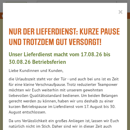
Produkt
×
Nudeln, Reis & Co
Mühlenerzeugnisse
NUR DER LIEFERDIENST: KURZE PAUSE
MÜHLENERZEUGNISSE
UND TROTZDEM GUT VERSORGT!
Unser Lieferdienst macht vom 17.08.26 bis
38 VON 6313
30.08.26 Betriebsferien
Liebe Kundinnen und Kunden,
12
die Urlaubszeit steht vor der Tür - und auch bei uns ist es Zeit
für eine kleine Verschnaufpause. Trotz reduzierter Teampower
möchten wir Euch weiterhin mit unserem gewohnten
liebevollen Qualitätsstandard bedienen. Um beiden Belangen
Hersteller
Ernährung
Allergene
gerecht werden zu können, haben wir uns deshalb zu einer
kurzen Betriebspause im Lieferdienst vom 17. August bis 30.
August entschlossen.
Da uns Verlässlichkeit ein großes Anliegen ist, lassen wir Euch
natürlich nicht im Stich. Daher sind wir in dieser Zeit auch