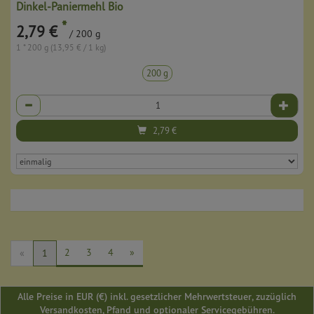
Dinkel-Paniermehl Bio
*
2,79 €
/ 200 g
1 * 200 g (13,95 € / 1 kg)
200 g
Anzahl
2,79
€
2
3
4
»
«
1
Alle Preise in EUR (€) inkl. gesetzlicher Mehrwertsteuer, zuzüglich
Versandkosten, Pfand und optionaler Servicegebühren.