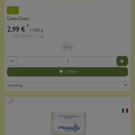
Cous-Cous
*
2,99 €
/ 500 g
1 * 500 g (5,98 € / 1 kg)
500 g
Anzahl
2,99
€