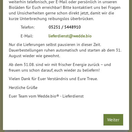
weiterhin telefonisch, per E-Mail oder persönlich in unseren
Bioläden für Euch erreichbar! Bitte kontaktiert uns bei Fragen
und Unsicherheiten gerne schon direkt jetzt, damit wir die
kurze Unterbrechung reibungslos überbrücken.
Telefon:
05251 / 5448910
E-Mail:
lieferdienst@wedde.bio
Nur die Lieferungen selbst pausieren in dieser Zeit.
Dauerbestellungen ruhen automatisch und starten ab dem 31.
August wieder wie gewohnt.
Ab dem 31.08. sind wir mit frischer Energie zurück – und
freuen uns schon darauf, euch wieder zu beliefern!
Vielen Dank für Euer Verständnis und Eure Treue.
Herzliche Grüße
Euer Team vom Wedde.bio® - Lieferdienst
6-Korn-Mischung
*
Weiter
3,49 €
/ 1 kg
1 * 1 kg (3,49 € / 1 kg)
Staffel