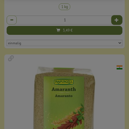
1 kg
Anzahl
3,49
€