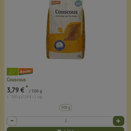
Couscous
*
3,79 €
/ 500 g
1 * 500 g (7,58 € / 1 kg)
500 g
Anzahl