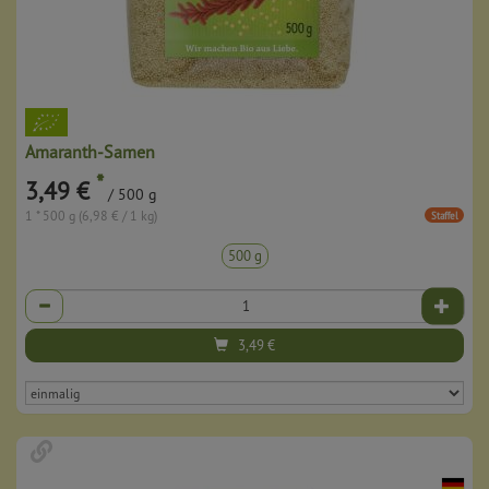
Amaranth-Samen
*
3,49 €
/ 500 g
1 * 500 g (6,98 € / 1 kg)
Staffel
500 g
Anzahl
3,49
€