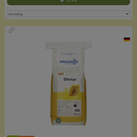
3,79
€