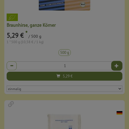
Braunhirse, ganze Körner
*
5,29 €
/ 500 g
1 * 500 g (10,58 € / 1 kg)
500 g
Anzahl
5,29
€