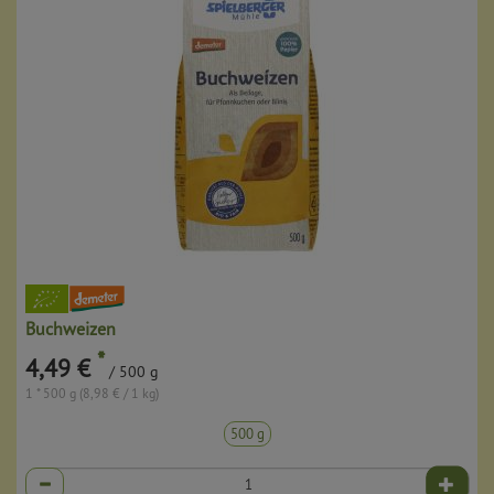
Buchweizen
*
4,49 €
/ 500 g
1 * 500 g (8,98 € / 1 kg)
500 g
Anzahl