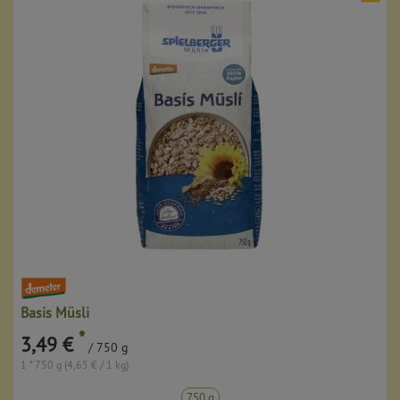
Basis Müsli
*
3,49 €
/ 750 g
1 * 750 g (4,65 € / 1 kg)
750 g