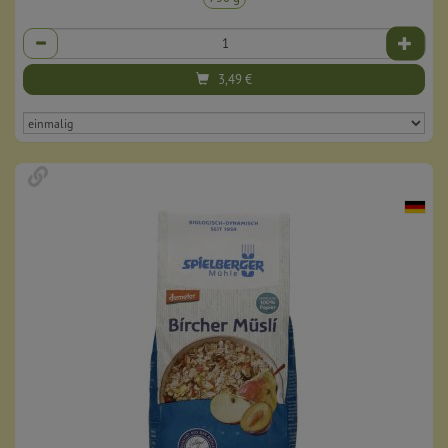
Anzahl
3,49
€