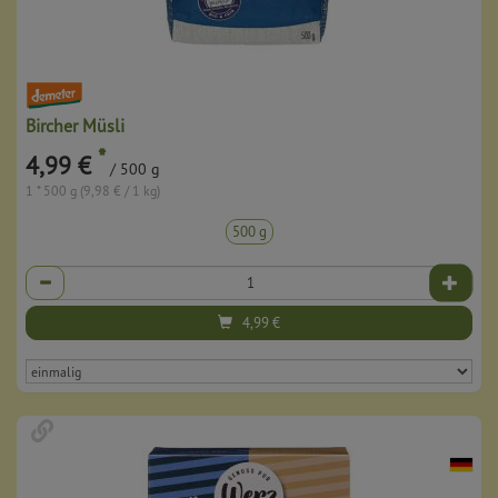
Bircher Müsli
*
4,99 €
/ 500 g
1 * 500 g (9,98 € / 1 kg)
500 g
Anzahl
4,99
€