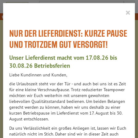
Produkt
×
Haushaltswaren
Kräuter- & Wärmekissen
NUR DER LIEFERDIENST: KURZE PAUSE
KRÄUTER- &
UND TROTZDEM GUT VERSORGT!
WÄRMEKISSEN
Unser Lieferdienst macht vom 17.08.26 bis
2 VON 6313
30.08.26 Betriebsferien
Liebe Kundinnen und Kunden,
12
die Urlaubszeit steht vor der Tür - und auch bei uns ist es Zeit
für eine kleine Verschnaufpause. Trotz reduzierter Teampower
möchten wir Euch weiterhin mit unserem gewohnten
liebevollen Qualitätsstandard bedienen. Um beiden Belangen
Hersteller
Ernährung
Allergene
gerecht werden zu können, haben wir uns deshalb zu einer
kurzen Betriebspause im Lieferdienst vom 17. August bis 30.
August entschlossen.
Da uns Verlässlichkeit ein großes Anliegen ist, lassen wir Euch
natürlich nicht im Stich. Daher sind wir in dieser Zeit auch