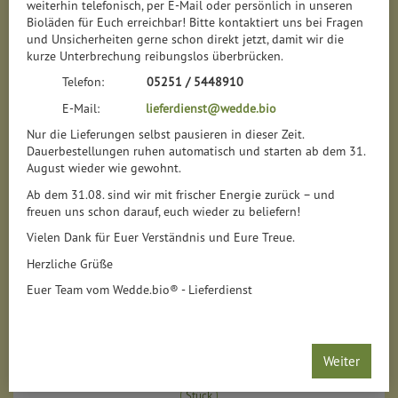
weiterhin telefonisch, per E-Mail oder persönlich in unseren
Bioläden für Euch erreichbar! Bitte kontaktiert uns bei Fragen
und Unsicherheiten gerne schon direkt jetzt, damit wir die
kurze Unterbrechung reibungslos überbrücken.
Telefon:
05251 / 5448910
E-Mail:
lieferdienst@wedde.bio
Nur die Lieferungen selbst pausieren in dieser Zeit.
Dauerbestellungen ruhen automatisch und starten ab dem 31.
August wieder wie gewohnt.
Ab dem 31.08. sind wir mit frischer Energie zurück – und
freuen uns schon darauf, euch wieder zu beliefern!
Vielen Dank für Euer Verständnis und Eure Treue.
Herzliche Grüße
Euer Team vom Wedde.bio® - Lieferdienst
Dinkelkissen groß 7 Kammern
*
20,99 €
/ Stück
Weiter
1 * Stück (20,99 € / Stück)
Stück