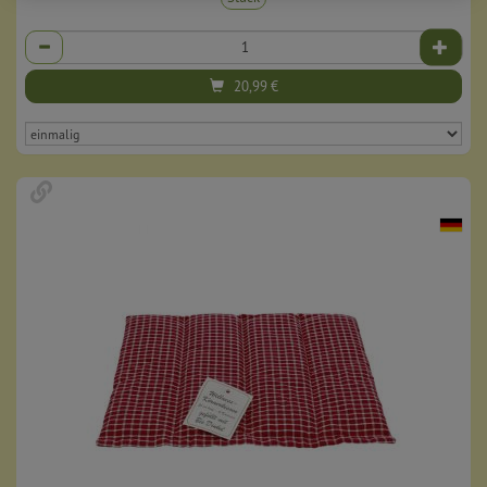
Anzahl
20,99
€