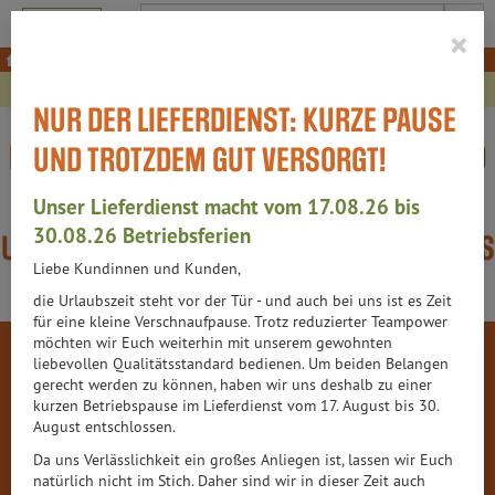
Produkt
×
NUR DER LIEFERDIENST: KURZE PAUSE
NUR DER LIEFERDIENST:
KURZE PAUSE UND
UND TROTZDEM GUT VERSORGT!
TROTZDEM GUT VERSORGT!
Unser Lieferdienst macht vom 17.08.26 bis
30.08.26 Betriebsferien
UNSER LIEFERDIENST MACHT VOM 17.08. BIS
Liebe Kundinnen und Kunden,
30.08. BETRIEBSFERIEN
die Urlaubszeit steht vor der Tür - und auch bei uns ist es Zeit
für eine kleine Verschnaufpause. Trotz reduzierter Teampower
möchten wir Euch weiterhin mit unserem gewohnten
SHOP
liebevollen Qualitätsstandard bedienen. Um beiden Belangen
gerecht werden zu können, haben wir uns deshalb zu einer
kurzen Betriebspause im Lieferdienst vom 17. August bis 30.
August entschlossen.
Da uns Verlässlichkeit ein großes Anliegen ist, lassen wir Euch
natürlich nicht im Stich. Daher sind wir in dieser Zeit auch