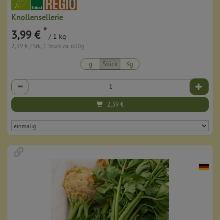
Knollensellerie
*
3,99 €
/ 1 kg
2,39 € / Stk, 1 Stück ca. 600g
g
Stück
Kg
Anzahl
2,39
€