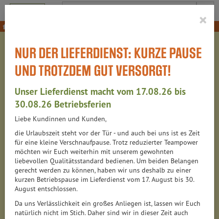
Produkt
×
Gemüse
Kartoffeln, Karotten & Co.
NUR DER LIEFERDIENST: KURZE PAUSE
KARTOFFELN, KAROTTEN
UND TROTZDEM GUT VERSORGT!
& CO.
Unser Lieferdienst macht vom 17.08.26 bis
23 VON 6313
30.08.26 Betriebsferien
Liebe Kundinnen und Kunden,
12
die Urlaubszeit steht vor der Tür - und auch bei uns ist es Zeit
für eine kleine Verschnaufpause. Trotz reduzierter Teampower
möchten wir Euch weiterhin mit unserem gewohnten
liebevollen Qualitätsstandard bedienen. Um beiden Belangen
Hersteller
Ernährung
Allergene
gerecht werden zu können, haben wir uns deshalb zu einer
kurzen Betriebspause im Lieferdienst vom 17. August bis 30.
August entschlossen.
Da uns Verlässlichkeit ein großes Anliegen ist, lassen wir Euch
natürlich nicht im Stich. Daher sind wir in dieser Zeit auch