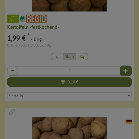
Kartoffeln -festkochend-
*
1,99 €
/ 1 kg
0,10 € / Stk, 1 Stück ca. 50g
g
Stück
Kg
Anzahl
0,10
€