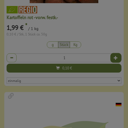
Kartoffeln rot -vorw. festk.-
*
1,99 €
/ 1 kg
0,10 € / Stk, 1 Stück ca. 50g
g
Stück
Kg
Anzahl
0,10
€