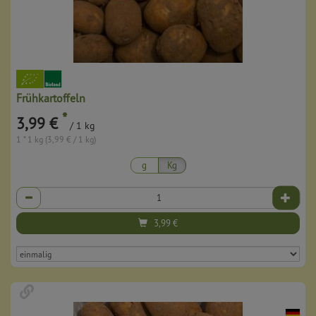
Frühkartoffeln
*
3,99 €
/ 1 kg
1 * 1 kg (3,99 € / 1 kg)
g
Kg
Anzahl
3,99
€