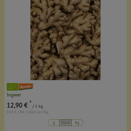
Ingwer
*
12,90 €
/ 1 kg
0,65 € / Stk, 1 Stück ca. 50g
g
Stück
Kg