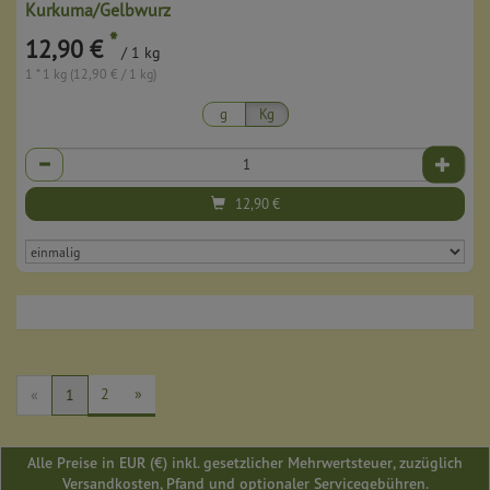
Kurkuma/Gelbwurz
*
12,90 €
/ 1 kg
1 * 1 kg (12,90 € / 1 kg)
g
Kg
Anzahl
12,90
€
2
»
«
1
Alle Preise in EUR (€) inkl. gesetzlicher Mehrwertsteuer, zuzüglich
Versandkosten, Pfand und optionaler Servicegebühren.