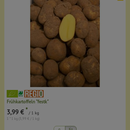
Frühkartoffeln "festk"
*
3,99 €
/ 1 kg
1 * 1 kg (3,99 € / 1 kg)
g
Kg