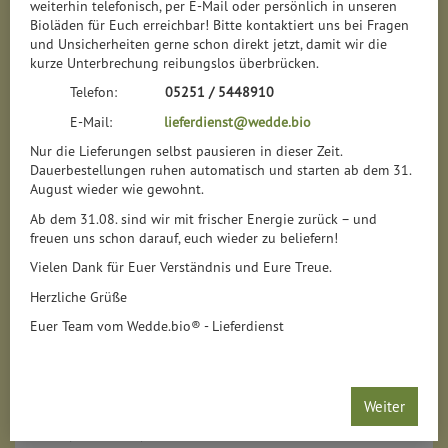
weiterhin telefonisch, per E-Mail oder persönlich in unseren
Bioläden für Euch erreichbar! Bitte kontaktiert uns bei Fragen
und Unsicherheiten gerne schon direkt jetzt, damit wir die
kurze Unterbrechung reibungslos überbrücken.
Telefon:
05251 / 5448910
E-Mail:
lieferdienst@wedde.bio
Nur die Lieferungen selbst pausieren in dieser Zeit.
Dauerbestellungen ruhen automatisch und starten ab dem 31.
August wieder wie gewohnt.
Ab dem 31.08. sind wir mit frischer Energie zurück – und
freuen uns schon darauf, euch wieder zu beliefern!
Vielen Dank für Euer Verständnis und Eure Treue.
Herzliche Grüße
Euer Team vom Wedde.bio® - Lieferdienst
Bundmöhren
*
Weiter
4,99 €
/ Bund
1 * Bund (4,99 € / Bund)