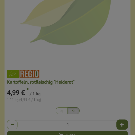
Kartoffeln, rotfleischig "Heiderot"
*
4,99 €
/ 1 kg
1 * 1 kg (4,99 € / 1 kg)
g
Kg
Anzahl