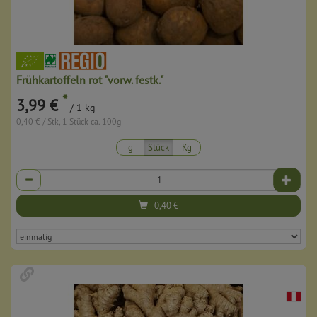
Frühkartoffeln rot "vorw. festk."
*
3,99 €
/ 1 kg
0,40 € / Stk, 1 Stück ca. 100g
g
Stück
Kg
Anzahl
0,40
€