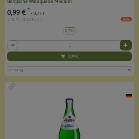
Bergische Waldquelle Medium
*
0,99 €
/ 0,75 l
1 * 0,75 l (1,32 € / 1 l)
Staffel
0,75 l
Anzahl
0,99
€