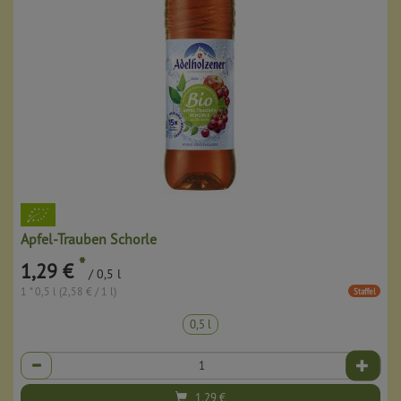
Apfel-Trauben Schorle
*
1,29 €
/ 0,5 l
1 * 0,5 l (2,58 € / 1 l)
Staffel
0,5 l
Anzahl
1,29
€