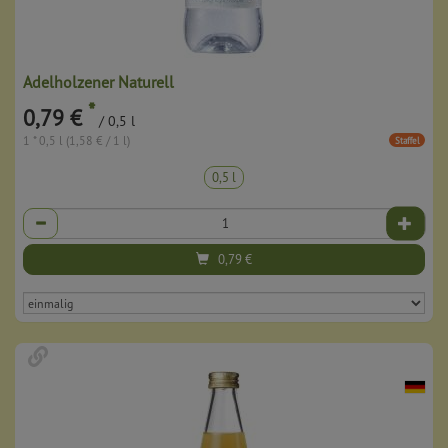
Adelholzener Naturell
*
0,79 €
/ 0,5 l
1 * 0,5 l (1,58 € / 1 l)
Staffel
0,5 l
Anzahl
0,79
€