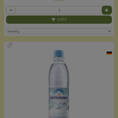
Anzahl
0,99
€