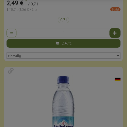
*
2,49 €
/ 0,7 l
1 * 0,7 l (3,56 € / 1 l)
Staffel
0,7 l
Anzahl
2,49
€