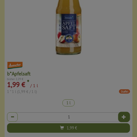
b*Apfelsaft
bisher 2,29 €
*
1,99 €
/ 1 l
1 * 1 l (1,99 € / 1 l)
Staffel
1 l
Anzahl
1,99
€