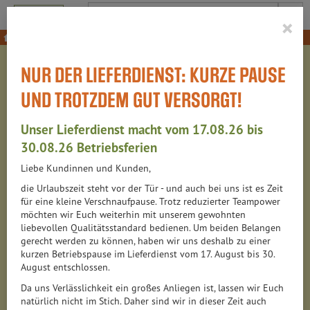
Produkt
×
Büroeinkauf
Getränke für´s Büro
NUR DER LIEFERDIENST: KURZE PAUSE
GETRÄNKE FÜR´S BÜRO
UND TROTZDEM GUT VERSORGT!
Unser Lieferdienst macht vom 17.08.26 bis
50 VON 6313
30.08.26 Betriebsferien
Liebe Kundinnen und Kunden,
12
die Urlaubszeit steht vor der Tür - und auch bei uns ist es Zeit
für eine kleine Verschnaufpause. Trotz reduzierter Teampower
möchten wir Euch weiterhin mit unserem gewohnten
liebevollen Qualitätsstandard bedienen. Um beiden Belangen
Hersteller
Ernährung
Allergene
gerecht werden zu können, haben wir uns deshalb zu einer
kurzen Betriebspause im Lieferdienst vom 17. August bis 30.
August entschlossen.
Merkmale
Da uns Verlässlichkeit ein großes Anliegen ist, lassen wir Euch
natürlich nicht im Stich. Daher sind wir in dieser Zeit auch