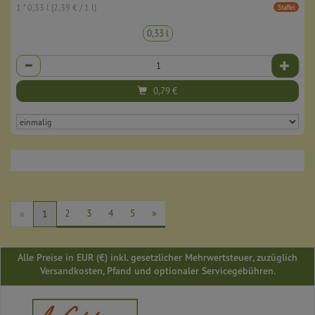
1 * 0,33 l (2,39 € / 1 l)
Staffel
0,33 l
Anzahl
0,79
€
2
3
4
5
»
«
1
Alle Preise in EUR (€) inkl. gesetzlicher Mehrwertsteuer, zuzüglich
Versandkosten, Pfand und optionaler Servicegebühren.