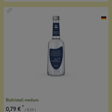
BioKristall medium
*
0,79 €
/ 0,33 l