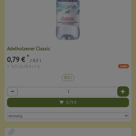
Adelholzener Classic
*
0,79 €
/ 0,5 l
1 * 0,5 l (1,58 € / 1 l)
Staffel
0,5 l
Anzahl
0,79
€