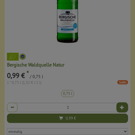
Bergische Waldquelle Natur
*
0,99 €
/ 0,75 l
1 * 0,75 l (1,32 € / 1 l)
Staffel
0,75 l
Anzahl
0,99
€