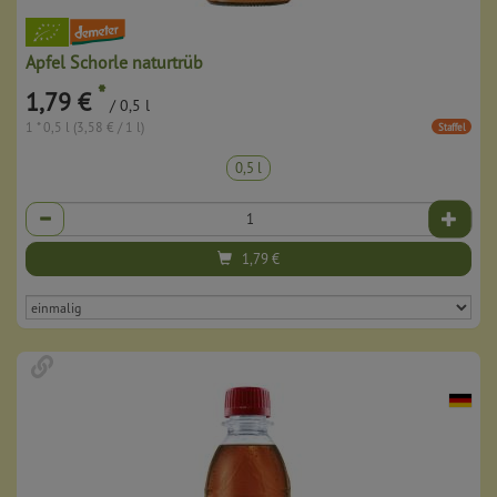
Apfel Schorle naturtrüb
*
1,79 €
/ 0,5 l
1 * 0,5 l (3,58 € / 1 l)
Staffel
0,5 l
Anzahl
1,79
€