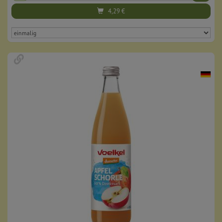
4,29
€