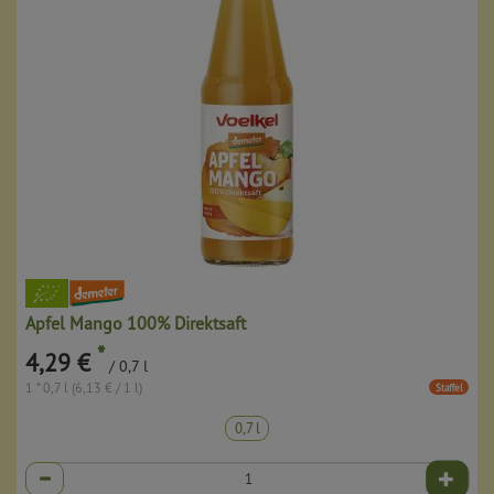
Apfel Mango 100% Direktsaft
*
4,29 €
/ 0,7 l
1 * 0,7 l (6,13 € / 1 l)
Staffel
0,7 l
Anzahl