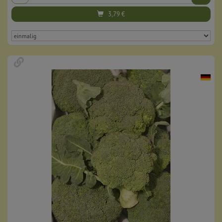
3,79
€