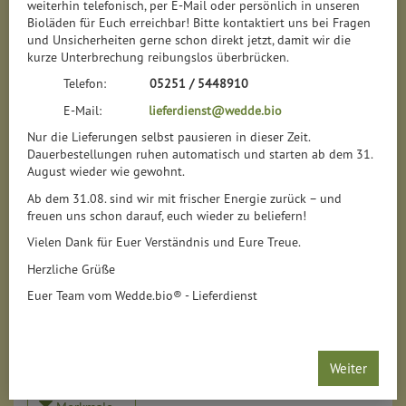
weiterhin telefonisch, per E-Mail oder persönlich in unseren
Bioläden für Euch erreichbar! Bitte kontaktiert uns bei Fragen
Kürbis, Mais & Co.
7
und Unsicherheiten gerne schon direkt jetzt, damit wir die
kurze Unterbrechung reibungslos überbrücken.
Kohlrabi, Kohl & Co.
9
Telefon:
05251 / 5448910
E-Mail:
lieferdienst@wedde.bio
Kräuter, Pilze & Co.
32
Nur die Lieferungen selbst pausieren in dieser Zeit.
Dauerbestellungen ruhen automatisch und starten ab dem 31.
Sprossen, Keime & Co.
13
August wieder wie gewohnt.
Ab dem 31.08. sind wir mit frischer Energie zurück – und
Kartoffeln, Karotten & Co.
23
freuen uns schon darauf, euch wieder zu beliefern!
Vielen Dank für Euer Verständnis und Eure Treue.
Zwiebeln, Knoblauch & Co.
11
Herzliche Grüße
Euer Team vom Wedde.bio® - Lieferdienst
Hersteller
Ernährung
Allergene
Weiter