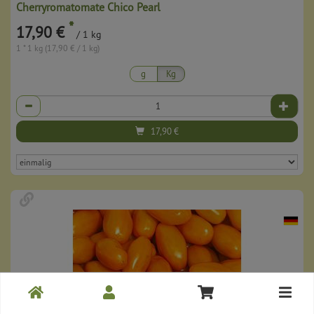
Cherryromatomate Chico Pearl
*
17,90 €
/ 1 kg
1 * 1 kg (17,90 € / 1 kg)
g
Kg
Anzahl
17,90
€
Toggle
cart