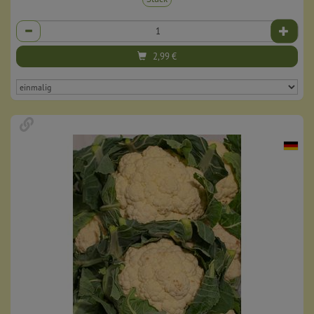
Anzahl
2,99
€