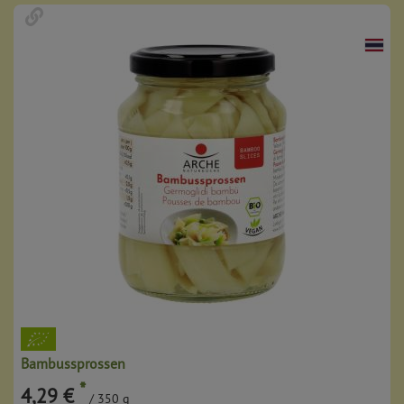
Bambussprossen
*
4,29 €
/ 350 g