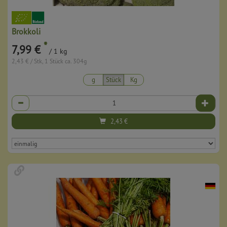
Brokkoli
*
7,99 €
/ 1 kg
2,43 € / Stk, 1 Stück ca. 304g
g
Stück
Kg
Anzahl
2,43
€