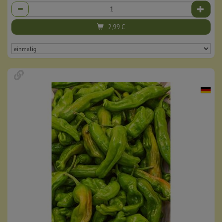
Anzahl
2,99
€