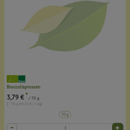
Broccolisprossen
*
3,79 €
/ 70 g
1 * 70 g (54,16 € / 1 kg)
70 g
Anzahl