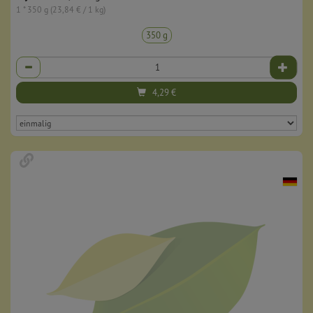
1 * 350 g (23,84 € / 1 kg)
350 g
Anzahl
4,29
€