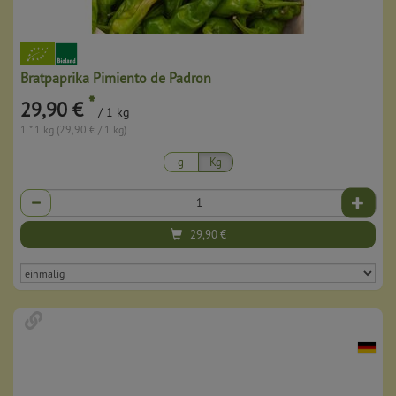
Bratpaprika Pimiento de Padron
*
29,90 €
/ 1 kg
1 * 1 kg (29,90 € / 1 kg)
g
Kg
Anzahl
29,90
€