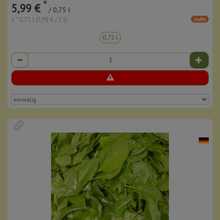
*
5,99 €
/ 0,75 l
1 * 0,75 l (7,98 € / 1 l)
Staffel
0,75 l
Anzahl