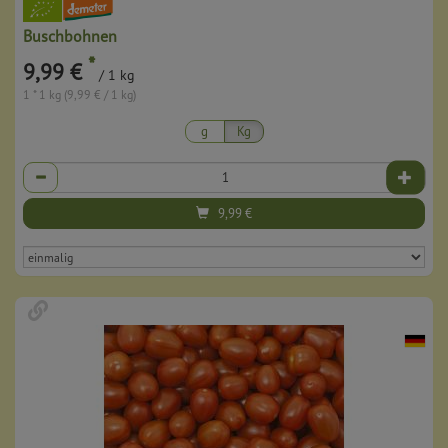
Buschbohnen
*
9,99 €
/ 1 kg
1 * 1 kg (9,99 € / 1 kg)
g
Kg
Anzahl
9,99
€