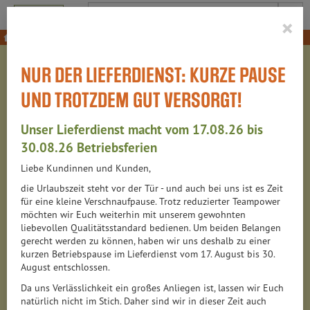
Produkt
×
Gemüse
NUR DER LIEFERDIENST: KURZE PAUSE
GEMÜSE
UND TROTZDEM GUT VERSORGT!
144 VON 6313
Unser Lieferdienst macht vom 17.08.26 bis
12
30.08.26 Betriebsferien
Liebe Kundinnen und Kunden,
Saisonales Gemüse
12
die Urlaubszeit steht vor der Tür - und auch bei uns ist es Zeit
für eine kleine Verschnaufpause. Trotz reduzierter Teampower
Salat, Gurken & Co.
19
möchten wir Euch weiterhin mit unserem gewohnten
liebevollen Qualitätsstandard bedienen. Um beiden Belangen
Tomaten, Paprika & Co
24
gerecht werden zu können, haben wir uns deshalb zu einer
kurzen Betriebspause im Lieferdienst vom 17. August bis 30.
August entschlossen.
Artischocken, Auberginen & Co.
6
Da uns Verlässlichkeit ein großes Anliegen ist, lassen wir Euch
natürlich nicht im Stich. Daher sind wir in dieser Zeit auch
Spinat, Mangold & Co.
6