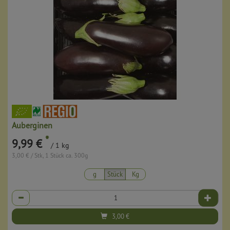
Auberginen
*
9,99 €
/ 1 kg
3,00 € / Stk, 1 Stück ca. 300g
g
Stück
Kg
Anzahl
3,00
€