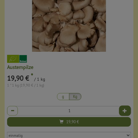
Austernpilze
*
19,90 €
/ 1 kg
1 * 1 kg (19,90 € / 1 kg)
g
Kg
Anzahl
19,90
€