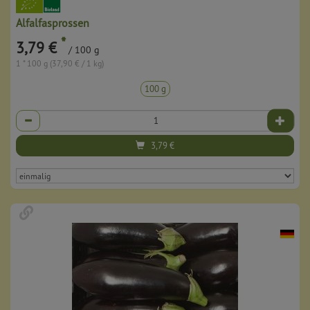
Alfalfasprossen
*
3,79 €
/ 100 g
1 * 100 g (37,90 € / 1 kg)
100 g
Anzahl
3,79
€