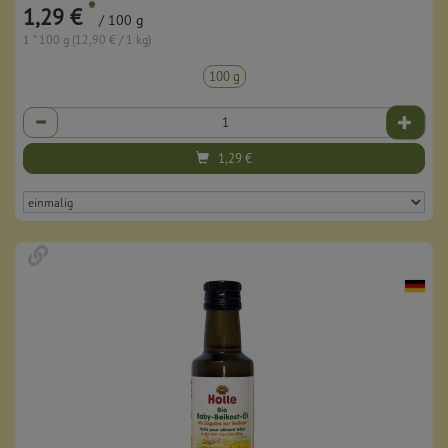
*
1,29 €
/ 100 g
1 * 100 g (12,90 € / 1 kg)
100 g
Anzahl
1,29
€