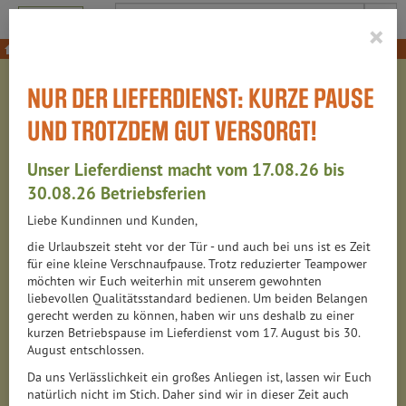
Produkt
×
Themeneinkäufe
Baby & Kind
NUR DER LIEFERDIENST: KURZE PAUSE
BABY & KIND
UND TROTZDEM GUT VERSORGT!
55 VON 6314
Unser Lieferdienst macht vom 17.08.26 bis
12
30.08.26 Betriebsferien
Liebe Kundinnen und Kunden,
die Urlaubszeit steht vor der Tür - und auch bei uns ist es Zeit
Hersteller
Ernährung
Allergene
für eine kleine Verschnaufpause. Trotz reduzierter Teampower
möchten wir Euch weiterhin mit unserem gewohnten
liebevollen Qualitätsstandard bedienen. Um beiden Belangen
gerecht werden zu können, haben wir uns deshalb zu einer
kurzen Betriebspause im Lieferdienst vom 17. August bis 30.
August entschlossen.
Da uns Verlässlichkeit ein großes Anliegen ist, lassen wir Euch
natürlich nicht im Stich. Daher sind wir in dieser Zeit auch