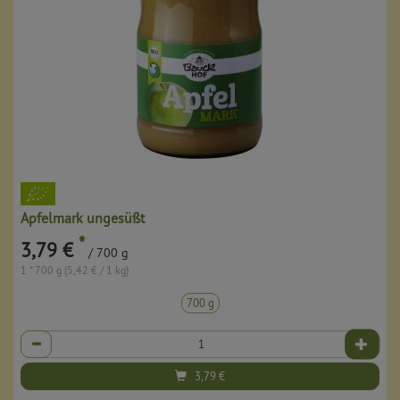
Apfelmark ungesüßt
*
3,79 €
/ 700 g
1 * 700 g (5,42 € / 1 kg)
700 g
Anzahl
3,79
€