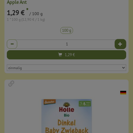
Apple Ant
*
1,29 €
/ 100 g
1 * 100 g (12,90 € / 1 kg)
100 g
Anzahl
1,29
€