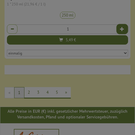
1 * 250 ml (21,96 € / 1 l)
250 ml
Anzahl
5,49
€
2
3
4
5
»
«
1
Alle Preise in EUR (€) inkl. gesetzlicher Mehrwertsteuer, zuzüglich
Versandkosten, Pfand und optionaler Servicegebühren.