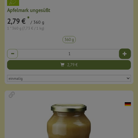
Apfelmark ungesüßt
*
2,79 €
/ 360 g
1 * 360 g (7,73 € / 1 kg)
360 g
Anzahl
2,79
€