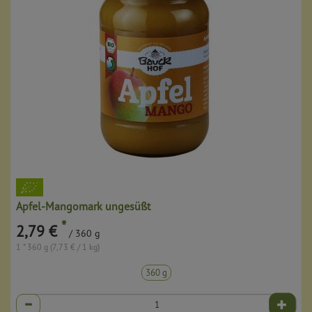
Apfel-Mangomark ungesüßt
*
2,79 €
/ 360 g
1 * 360 g (7,73 € / 1 kg)
360 g
Anzahl