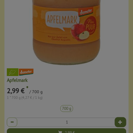
Apfelmark
*
2,99 €
/ 700 g
1 * 700 g (4,27 € / 1 kg)
700 g
Anzahl
2,99
€