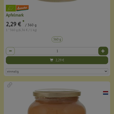
Apfelmark
*
2,29 €
/ 360 g
1 * 360 g (6,36 € / 1 kg)
360 g
Anzahl
2,29
€