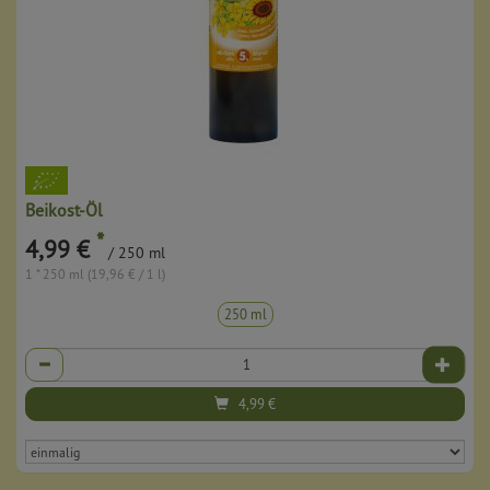
Beikost-Öl
*
4,99 €
/ 250 ml
1 * 250 ml (19,96 € / 1 l)
250 ml
Anzahl
4,99
€