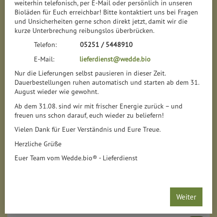
weiterhin telefonisch, per E-Mail oder persönlich in unseren
Bioläden für Euch erreichbar! Bitte kontaktiert uns bei Fragen
und Unsicherheiten gerne schon direkt jetzt, damit wir die
kurze Unterbrechung reibungslos überbrücken.
Telefon:
05251 / 5448910
E-Mail:
lieferdienst@wedde.bio
Nur die Lieferungen selbst pausieren in dieser Zeit.
Dauerbestellungen ruhen automatisch und starten ab dem 31.
August wieder wie gewohnt.
Ab dem 31.08. sind wir mit frischer Energie zurück – und
freuen uns schon darauf, euch wieder zu beliefern!
Vielen Dank für Euer Verständnis und Eure Treue.
Herzliche Grüße
Apfel pur
Euer Team vom Wedde.bio® - Lieferdienst
*
1,29 €
/ 125 g
1 * 125 g (10,32 € / 1 kg)
Weiter
125 g