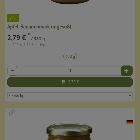
Apfel-Bananenmark ungesüßt
*
2,79 €
/ 360 g
1 * 360 g (7,73 € / 1 kg)
360 g
Anzahl
2,79
€