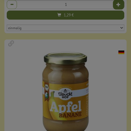
Anzahl
1,29
€