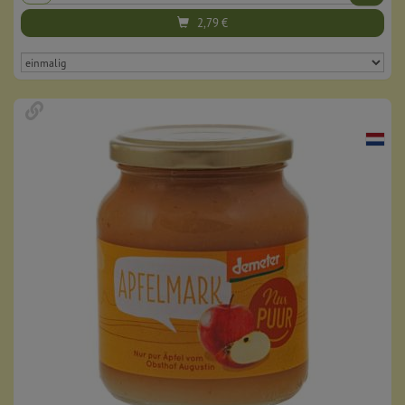
2,79
€