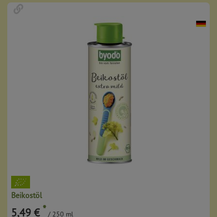
Beikostöl
*
5,49 €
/ 250 ml