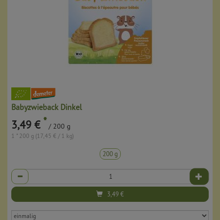
Babyzwieback Dinkel
*
3,49 €
/ 200 g
1 * 200 g (17,45 € / 1 kg)
200 g
Anzahl
3,49
€