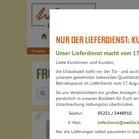
wedde.bio
NUR DER LIEFERDIENST: 
Produkte
Shop
Bistros
Lieferdienst
Produkte
Lebensmittel
Alles auf`s Brot
Fruchtaufstriche
Unser Lieferdienst macht vom 17
Liebe Kundinnen und Kunden,
FRUCHTAUFSTRICHE
die Urlaubszeit steht vor der Tür - und auc
6
unserem gewohnten liebevollen Qualitätsst
Betriebspause im Lieferdienst vom 17. Augu
Da uns Verlässlichkeit ein großes Anliegen i
Herstell
persönlich in unseren Bioläden für Euch err
Unterbrechung reibungslos überbrücken.
Telefon:
05251 / 5448910
E-Mail:
lieferdienst@wedde.b
Nur die Lieferungen selbst pausieren in di