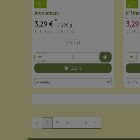
Aroniamark
b*Ora
bisher 3,49
*
3,29 €
3,29
/ 190 g
1 * 190 g (17,32 € / 1 kg)
1 * 240 g
190 g
Anzahl
Anzahl
3,29
€
2
3
4
5
»
«
1