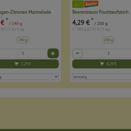
ngen-Zitronen Marmelade
Beerentraum Fruchtaufstrich
 €
*
*
 €
4,29 €
/ 240 g
/ 200 g
 (13,71 € / 1 kg)
1 * 200 g (21,45 € / 1 kg)
240 g
200 g
Anzahl
3,29
€
4,29
€