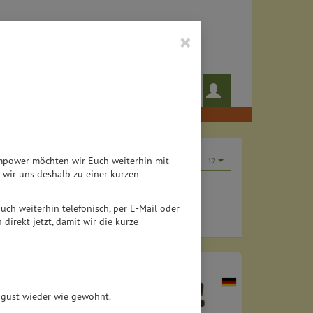
×
 das noch!
Rezepte
Teampower möchten wir Euch weiterhin mit
12
wir uns deshalb zu einer kurzen
 auch weiterhin telefonisch, per E-Mail oder
direkt jetzt, damit wir die kurze
August wieder wie gewohnt.