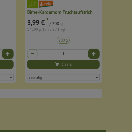
Birne-Kardamom Fruchtaufstrich
*
3,99 €
/ 200 g
1 * 200 g (19,95 € / 1 kg)
200 g
Anzahl
3,99
€