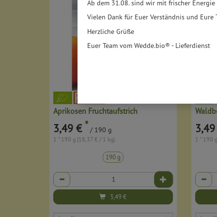
Ab dem 31.08. sind wir mit frischer Energie
Vielen Dank für Euer Verständnis und Eure 
Herzliche Grüße
Euer Team vom Wedde.bio® - Lieferdienst
Aprikosen Fruchtaufstrich
Waldbe
*
3,49 €
3,49
/ 190 g
1 * 190 g (18,37 € / 1 kg)
1 * 190 g
190 g
Anzahl
Anzahl
3,49
€