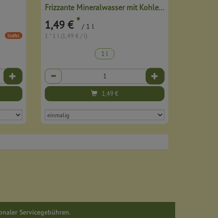
Frizzante Mineralwasser mit Kohlensäure besonders
*
1,49 €
/ 1 l
1 * 1 l (1,49 € / l)
Staffel
1 l
Anzahl
1,49
€
ionaler Servicegebühren.