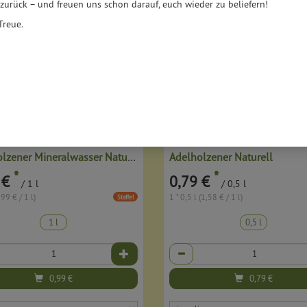
 zurück – und freuen uns schon darauf, euch wieder zu beliefern!
Treue.
Adelholzener Mineralwasser Naturell
Adelholzener Naturell
*
*
 €
0,79 €
/ 1 l
/ 0,5 l
,99 € / 1 l)
1 * 0,5 l (1,58 € / 1 l)
Staffel
1 l
0,5 l
Anzahl
0,99
€
0,79
€