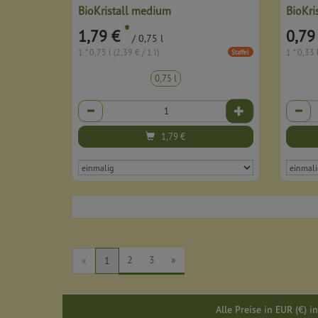
BioKristall medium
BioKris
*
1,79 €
0,79
/ 0,75 l
1 * 0,75 l (2,39 € / 1 l)
1 * 0,33 
Staffel
0,75 l
Anzahl
Anzahl
1,79
€
2
3
»
«
1
Alle Preise in EUR (€) 