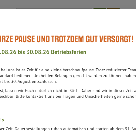
Produkt
KURZE PAUSE UND TROTZDEM GUT VERSORGT!
Bioläden
WissensWert
Aktuell-Events
Teil des Teams
Auch
.08.26 bis 30.08.26 Betriebsferien
h bei uns ist es Zeit für eine kleine Verschnaufpause. Trotz reduzierter 
andard bedienen. Um beiden Belangen gerecht werden zu können, haben 
st bis 30. August entschlossen.
st, lassen wir Euch natürlich nicht im Stich. Daher sind wir in dieser Zeit
er
Ernährung
Allergene
Merkmale
eichbar! Bitte kontaktiert uns bei Fragen und Unsicherheiten gerne schon 
io
eser Zeit. Dauerbestellungen ruhen automatisch und starten ab dem 31. 