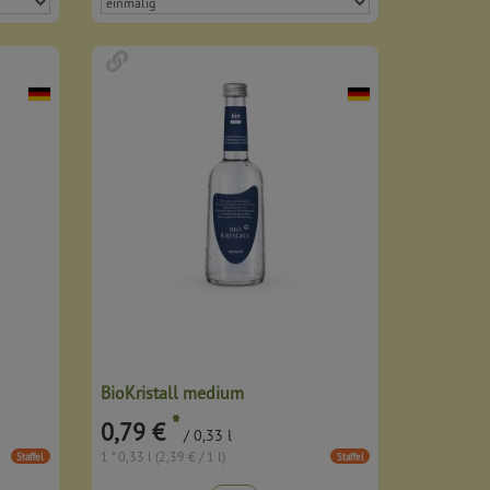
BioKristall medium
*
0,79 €
/ 0,33 l
1 * 0,33 l (2,39 € / 1 l)
Staffel
Staffel