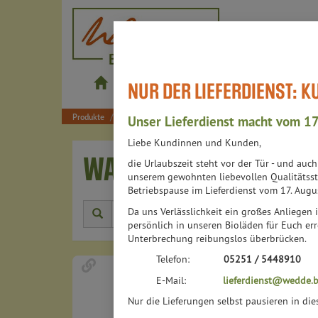
wedde.bio
NUR DER LIEFERDIENST: 
Produkte
Shop
Bistros
Lieferdienst
Produkte
Getränke
Wasser
Unser Lieferdienst macht vom 17
Liebe Kundinnen und Kunden,
WASSER
die Urlaubszeit steht vor der Tür - und auc
29 VON 6313
unserem gewohnten liebevollen Qualitätsst
Betriebspause im Lieferdienst vom 17. Augu
Da uns Verlässlichkeit ein großes Anliegen i
Herstell
persönlich in unseren Bioläden für Euch err
Unterbrechung reibungslos überbrücken.
Telefon:
05251 / 5448910
E-Mail:
lieferdienst@wedde.b
Nur die Lieferungen selbst pausieren in di