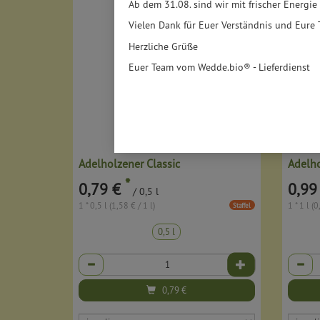
Ab dem 31.08. sind wir mit frischer Energie
Vielen Dank für Euer Verständnis und Eure 
Herzliche Grüße
Euer Team vom Wedde.bio® - Lieferdienst
Adelholzener Classic
*
0,79 €
0,99
/ 0,5 l
1 * 0,5 l (1,58 € / 1 l)
1 * 1 l (0
Staffel
0,5 l
Anzahl
Anzahl
0,79
€