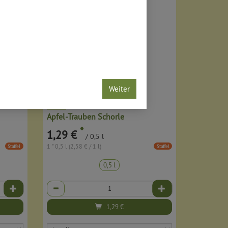
Weiter
Apfel-Trauben Schorle
*
1,29 €
/ 0,5 l
1 * 0,5 l (2,58 € / 1 l)
Staffel
Staffel
0,5 l
Anzahl
1,29
€