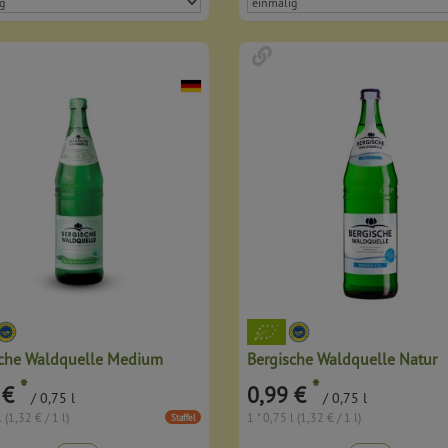
sche Waldquelle Medium
Bergische Waldquelle Natur
*
*
 €
0,99 €
/ 0,75 l
/ 0,75 l
l (1,32 € / 1 l)
1 * 0,75 l (1,32 € / 1 l)
Staffel