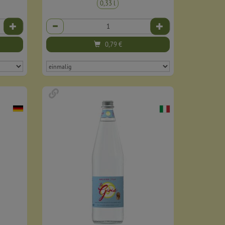
0,33 l
Anzahl
0,79
€