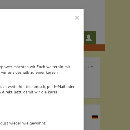
×
 das noch!
Rezepte
Teampower möchten wir Euch weiterhin mit
12
wir uns deshalb zu einer kurzen
 auch weiterhin telefonisch, per E-Mail oder
direkt jetzt, damit wir die kurze
August wieder wie gewohnt.