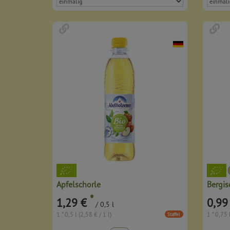
Apfelschorle
Bergi
*
1,29 €
0,99
/ 0,5 l
1 * 0,5 l (2,58 € / 1 l)
1 * 0,75 
Staffel