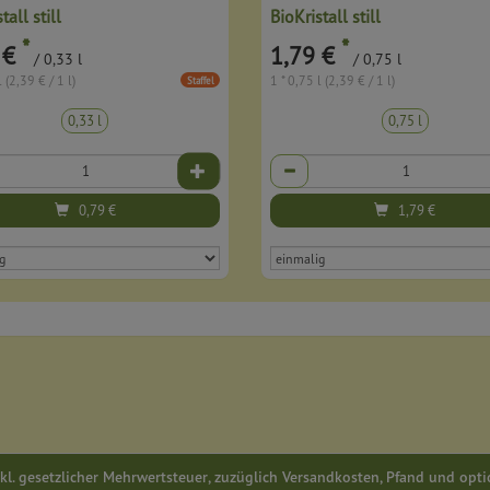
tall still
BioKristall still
*
*
 €
1,79 €
/ 0,33 l
/ 0,75 l
l (2,39 € / 1 l)
1 * 0,75 l (2,39 € / 1 l)
Staffel
0,33 l
0,75 l
Anzahl
0,79
€
1,79
€
inkl. gesetzlicher Mehrwertsteuer, zuzüglich Versandkosten, Pfand und opt